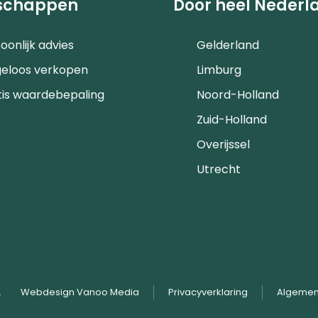
schappen
Door heel Nederl
oonlijk advies
Gelderland
geloos verkopen
Limburg
tis waardebepaling
Noord-Holland
Zuid-Holland
Overijssel
Utrecht
.
Webdesign Vanoo Media
Privacyverklaring
Algemen