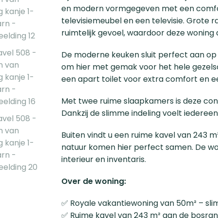
en modern vormgegeven met een comfort
televisiemeubel en een televisie. Grote r
ruimtelijk gevoel, waardoor deze woning d
De moderne keuken sluit perfect aan op d
om hier met gemak voor het hele gezels
een apart toilet voor extra comfort en
Met twee ruime slaapkamers is deze conce
Dankzij de slimme indeling voelt iedereen z
Buiten vindt u een ruime kavel van 243 m²
natuur komen hier perfect samen. De wonin
interieur en inventaris.
Over de woning:
✅ Royale vakantiewoning van 50m² – sli
✅ Ruime kavel van 243 m² aan de bosrand 