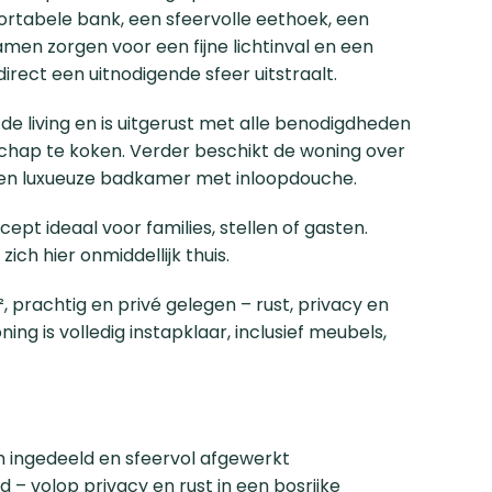
abele bank, een sfeervolle eethoek, een
amen zorgen voor een fijne lichtinval en een
irect een uitnodigende sfeer uitstraalt.
e living en is uitgerust met alle benodigdheden
chap te koken. Verder beschikt de woning over
 een luxueuze badkamer met inloopdouche.
pt ideaal voor families, stellen of gasten.
ich hier onmiddellijk thuis.
, prachtig en privé gelegen – rust, privacy en
g is volledig instapklaar, inclusief meubels,
m ingedeeld en sfeervol afgewerkt
– volop privacy en rust in een bosrijke