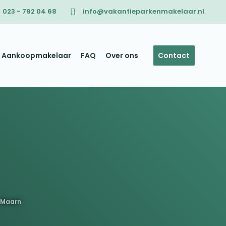
023 - 792 04 68
info@vakantieparkenmakelaar.nl
Aankoopmakelaar
FAQ
Over ons
Contact
1-Maarn