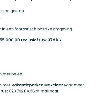
es en gasten
er met inloopdouche.
in een fantastisch bosrijke omgeving.
.000,00 Exclusief Btw 37d k.k.
ten meubelen.
op met
Vakantieparken Makelaar
voor meer
erust 023.792.04.68 of mail naar