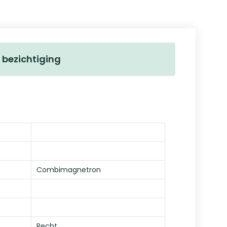
 bezichtiging
Combimagnetron
Recht