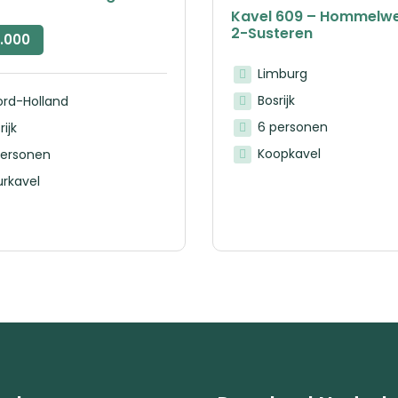
Kavel 609 – Hommelw
2-Susteren
.000
Limburg
Bosrijk
ord-Holland
6 personen
rijk
Koopkavel
personen
rkavel