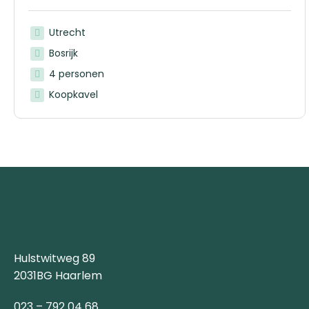
Utrecht
Bosrijk
4 personen
Koopkavel
Hulstwitweg 89
2031BG Haarlem
023 – 792 04 68