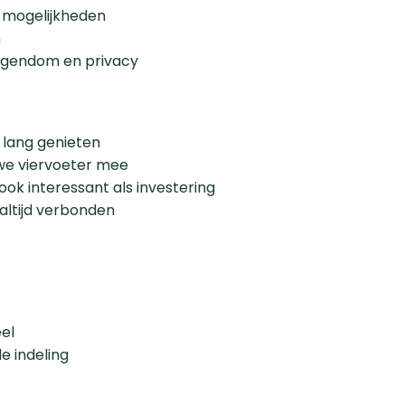
a mogelijkheden
n
eigendom en privacy
 lang genieten
we viervoeter mee
ook interessant als investering
altijd verbonden
el
e indeling