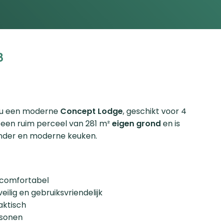
8
 u een moderne
Concept Lodge
, geschikt voor 4
 een ruim perceel van 281 m²
eigen grond
en is
londer en moderne keuken.
 comfortabel
lig en gebruiksvriendelijk
aktisch
rsonen