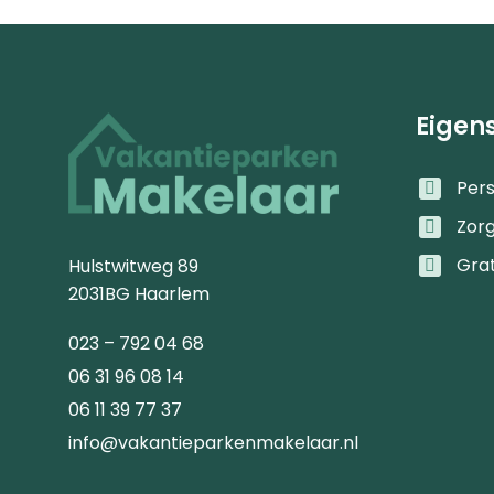
Eigen
Pers
Zor
Gra
Hulstwitweg 89
2031BG Haarlem
023 – 792 04 68
06 31 96 08 14
06 11 39 77 37
info@vakantieparkenmakelaar.nl