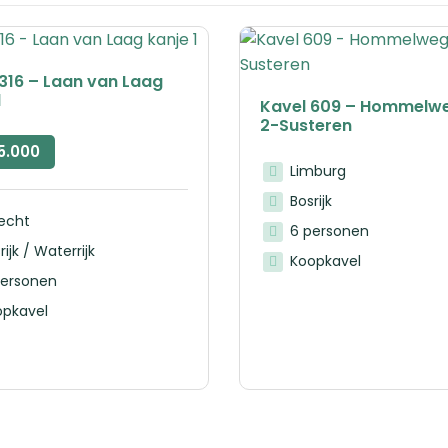
316 – Laan van Laag
1
Kavel 609 – Hommelw
2-Susteren
5.000
Limburg
Bosrijk
recht
6 personen
rijk / Waterrijk
Koopkavel
personen
opkavel