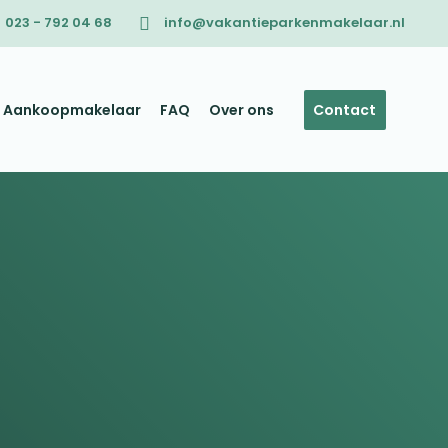
023 - 792 04 68
info@vakantieparkenmakelaar.nl
Aankoopmakelaar
FAQ
Over ons
Contact