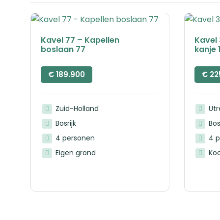
Kavel 77 – Kapellen
Kavel 
boslaan 77
kanje 
€
189.900
€
22
Zuid-Holland
Ut
Bosrijk
Bos
4 personen
4 
Eigen grond
Ko