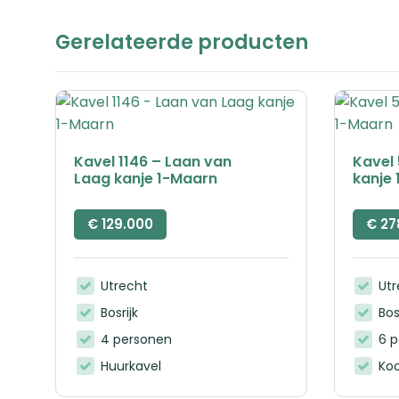
Gerelateerde producten
Kavel 1146 – Laan van
Kavel
Laag kanje 1-Maarn
kanje
€
129.000
€
27
Utrecht
Ut
Bosrijk
Bos
4 personen
6 
Huurkavel
Ko