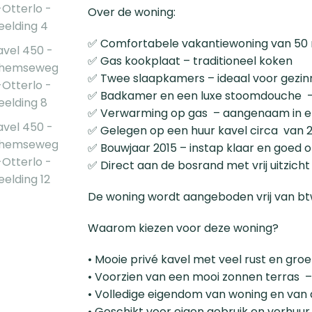
Over de woning:
✅ Comfortabele vakantiewoning van 50 m²
✅ Gas kookplaat – traditioneel koken
✅ Twee slaapkamers – ideaal voor gezin
✅ Badkamer en een luxe stoomdouche –
✅ Verwarming op gas – aangenaam in el
✅ Gelegen op een huur kavel circa van 2
✅ Bouwjaar 2015 – instap klaar en goed
✅ Direct aan de bosrand met vrij uitzicht
De woning wordt aangeboden vrij van btw,
Waarom kiezen voor deze woning?
• Mooie privé kavel met veel rust en gro
• Voorzien van een mooi zonnen terras 
• Volledige eigendom van woning en van 
• Geschikt voor eigen gebruik en verhuur