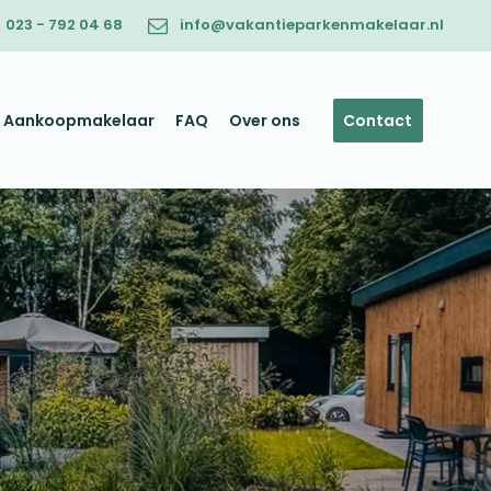
023 - 792 04 68
info@vakantieparkenmakelaar.nl
Aankoopmakelaar
FAQ
Over ons
Contact