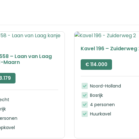
Kavel 196 – Zuiderweg 
 558 – Laan van Laag
 1-Maarn
€
114.000
8.179
Noord-Holland
Bosrijk
recht
4 personen
rijk
Huurkavel
personen
opkavel