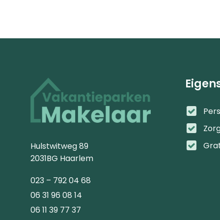
Eigen
Pers
Zor
Gra
Hulstwitweg 89
2031BG Haarlem
023 – 792 04 68
06 31 96 08 14
06 11 39 77 37