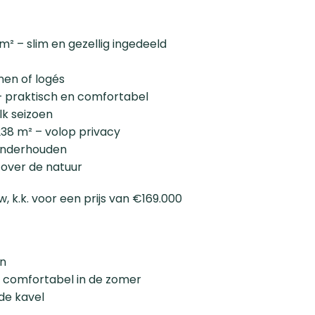
 – slim en gezellig ingedeeld
nen of logés
 praktisch en comfortabel
k seizoen
38 m² – volop privacy
 onderhouden
 over de natuur
 k.k. voor een prijs van €169.000
en
– comfortabel in de zomer
de kavel