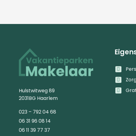
Eigen
Pers
Zor
Gra
Hulstwitweg 89
2031BG Haarlem
023 – 792 04 68
06 31 96 08 14
06 11 39 77 37