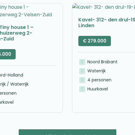
Kavel- 312- den drul-1
Linden
Tiny house 1 –
nhuizerweg 2-
n-Zuid
€
279.000
5.000
Noord Brabant
Waterrijk
ord-Holland
4 personen
rijk / Waterrijk
Huurkavel
personen
rkavel