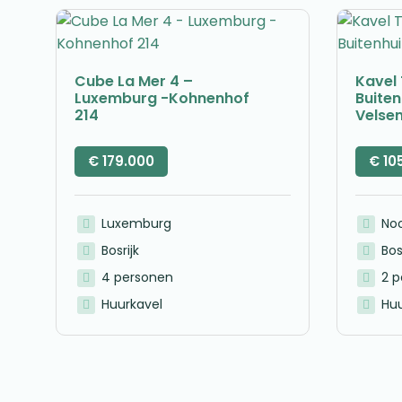
Cube La Mer 4 –
Kavel 
Luxemburg -Kohnenhof
Buite
214
Velse
€
179.000
€
10
Luxemburg
No
Bosrijk
Bos
4 personen
2 
Huurkavel
Huu