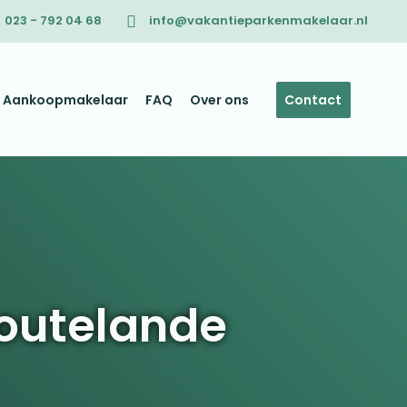
023 - 792 04 68
info@vakantieparkenmakelaar.nl
Aankoopmakelaar
FAQ
Over ons
Contact
outelande