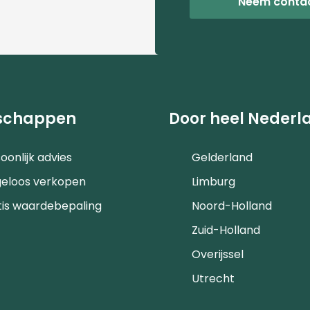
Neem conta
schappen
Door heel Nederl
oonlijk advies
Gelderland
geloos verkopen
Limburg
tis waardebepaling
Noord-Holland
Zuid-Holland
Overijssel
Utrecht