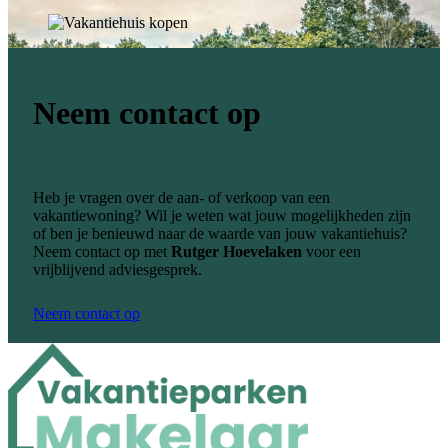
Neem contact op
Heb je vragen over de aan- of verkoop van een
vakantiewoning? Wil je weten wat jouw mogelijkheden zijn
of ben je benieuwd naar de waarde van jouw vakantiehuis?
Neem contact op met
Rutger Hoevelaken
voor een
vrijblijvend adviesgesprek.
Neem contact op