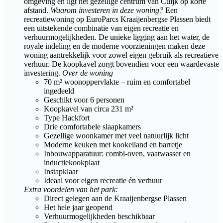
omgeving en ligt het gezellige centrum van Cuijk op korte
afstand.
Waarom investeren in deze woning?
Een
recreatiewoning op EuroParcs Kraaijenbergse Plassen biedt
een uitstekende combinatie van eigen recreatie en
verhuurmogelijkheden. De unieke ligging aan het water, de
royale indeling en de moderne voorzieningen maken deze
woning aantrekkelijk voor zowel eigen gebruik als recreatieve
verhuur. De koopkavel zorgt bovendien voor een waardevaste
investering.
Over de woning
70 m² woonoppervlakte – ruim en comfortabel
ingedeeld
Geschikt voor 6 personen
Koopkavel van circa 231 m²
Type Hackfort
Drie comfortabele slaapkamers
Gezellige woonkamer met veel natuurlijk licht
Moderne keuken met kookeiland en barretje
Inbouwapparatuur: combi-oven, vaatwasser en
inductiekookplaat
Instapklaar
Ideaal voor eigen recreatie én verhuur
Extra voordelen van het park:
Direct gelegen aan de Kraaijenbergse Plassen
Het hele jaar geopend
Verhuurmogelijkheden beschikbaar