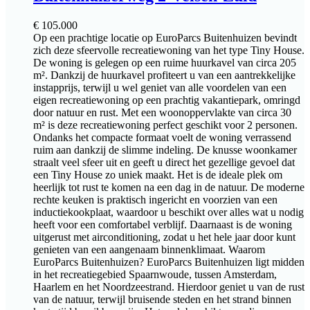
€
105.000
Op een prachtige locatie op EuroParcs Buitenhuizen bevindt
zich deze sfeervolle recreatiewoning van het type Tiny House.
De woning is gelegen op een ruime huurkavel van circa 205
m². Dankzij de huurkavel profiteert u van een aantrekkelijke
instapprijs, terwijl u wel geniet van alle voordelen van een
eigen recreatiewoning op een prachtig vakantiepark, omringd
door natuur en rust. Met een woonoppervlakte van circa 30
m² is deze recreatiewoning perfect geschikt voor 2 personen.
Ondanks het compacte formaat voelt de woning verrassend
ruim aan dankzij de slimme indeling. De knusse woonkamer
straalt veel sfeer uit en geeft u direct het gezellige gevoel dat
een Tiny House zo uniek maakt. Het is de ideale plek om
heerlijk tot rust te komen na een dag in de natuur. De moderne
rechte keuken is praktisch ingericht en voorzien van een
inductiekookplaat, waardoor u beschikt over alles wat u nodig
heeft voor een comfortabel verblijf. Daarnaast is de woning
uitgerust met airconditioning, zodat u het hele jaar door kunt
genieten van een aangenaam binnenklimaat. Waarom
EuroParcs Buitenhuizen? EuroParcs Buitenhuizen ligt midden
in het recreatiegebied Spaarnwoude, tussen Amsterdam,
Haarlem en het Noordzeestrand. Hierdoor geniet u van de rust
van de natuur, terwijl bruisende steden en het strand binnen