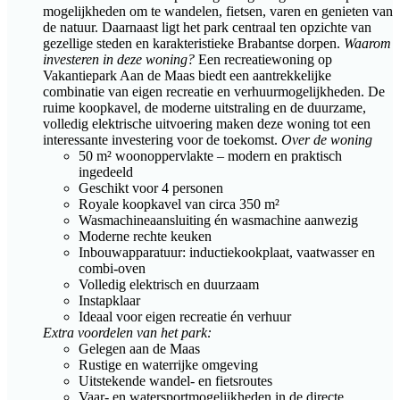
mogelijkheden om te wandelen, fietsen, varen en genieten van
de natuur. Daarnaast ligt het park centraal ten opzichte van
gezellige steden en karakteristieke Brabantse dorpen.
Waarom
investeren in deze woning?
Een recreatiewoning op
Vakantiepark Aan de Maas biedt een aantrekkelijke
combinatie van eigen recreatie en verhuurmogelijkheden. De
ruime koopkavel, de moderne uitstraling en de duurzame,
volledig elektrische uitvoering maken deze woning tot een
interessante investering voor de toekomst.
Over de woning
50 m² woonoppervlakte – modern en praktisch
ingedeeld
Geschikt voor 4 personen
Royale koopkavel van circa 350 m²
Wasmachineaansluiting én wasmachine aanwezig
Moderne rechte keuken
Inbouwapparatuur: inductiekookplaat, vaatwasser en
combi-oven
Volledig elektrisch en duurzaam
Instapklaar
Ideaal voor eigen recreatie én verhuur
Extra voordelen van het park:
Gelegen aan de Maas
Rustige en waterrijke omgeving
Uitstekende wandel- en fietsroutes
Vaar- en watersportmogelijkheden in de directe