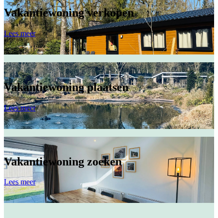
Vakantiewoning verkopen
Lees meer
Vakantiewoning plaatsen
Lees meer
Vakantiewoning zoeken
Lees meer