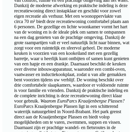
van comfort, ruimte en een prachtige omgeving aan het water.
Dankzij de moderne afwerking en praktische indeling is deze
recreatiewoning direct instapklaar en geschikt voor zowel
eigen recreatie als verhuur. Met een woonoppervlakte van
circa 70 m² biedt deze recreatiewoning comfortabel plaats aan
6 personen. De gezellige en lichte woonkamer vormt het hart
van de woning en is de ideale plek om samen te ontspannen
na een dag genieten van de prachtige omgeving. Dankzij de
grote raampartijen valt er veel natuurlijk licht naar binnen, wat
zorgt voor een ruimtelijk en sfeervol geheel. De moderne
keuken is voorzien van een kookeiland met een gezellig
barretje, waar u heerlijk kunt ontbijten of samen kunt genieten
van een hapje en een drankje. Daarnaast beschikt de keuken
over diverse inbouwapparatuur, waaronder een combi-oven,
vaatwasser en inductiekookplaat, zodat u van alle gemakken
bent voorzien tijdens uw verblijf. De woning beschikt over
drie comfortabele slaapkamers, waardoor er voldoende ruimte
is voor familie en vrienden. Dankzij de praktische indeling en
de complete inrichting is deze recreatiewoning direct klaar
voor gebruik.
Waarom EuroParcs Kraaijenbergse Plassen?
EuroParcs Kraaijenbergse Plassen ligt in een schitterend
waterrijk natuurgebied in Noord-Brabant. Het park grenst
direct aan de Kraaijenbergse Plassen en biedt volop
mogelijkheden om te varen, zwemmen, suppen en vissen.
Daarnaast zijn er prachtige wandel- en fietsroutes in de