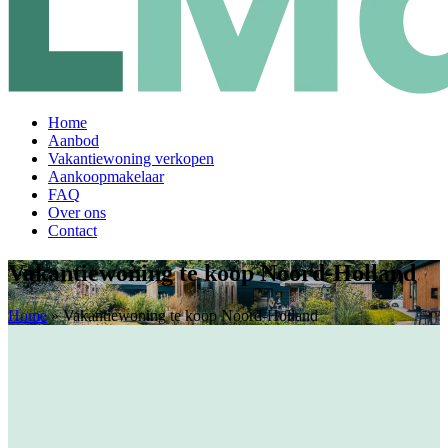
Home
Aanbod
Vakantiewoning verkopen
Aankoopmakelaar
FAQ
Over ons
Contact
Vakantiewoning te koop Noord-Holland
Home
»
Vakantiewoning te koop Noord-Holland