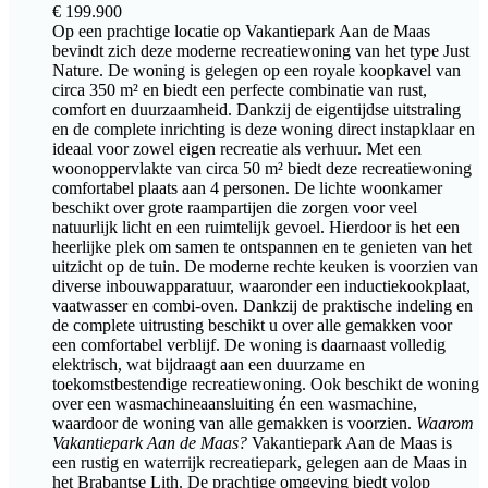
€
199.900
Op een prachtige locatie op Vakantiepark Aan de Maas
bevindt zich deze moderne recreatiewoning van het type Just
Nature. De woning is gelegen op een royale koopkavel van
circa 350 m² en biedt een perfecte combinatie van rust,
comfort en duurzaamheid. Dankzij de eigentijdse uitstraling
en de complete inrichting is deze woning direct instapklaar en
ideaal voor zowel eigen recreatie als verhuur. Met een
woonoppervlakte van circa 50 m² biedt deze recreatiewoning
comfortabel plaats aan 4 personen. De lichte woonkamer
beschikt over grote raampartijen die zorgen voor veel
natuurlijk licht en een ruimtelijk gevoel. Hierdoor is het een
heerlijke plek om samen te ontspannen en te genieten van het
uitzicht op de tuin. De moderne rechte keuken is voorzien van
diverse inbouwapparatuur, waaronder een inductiekookplaat,
vaatwasser en combi-oven. Dankzij de praktische indeling en
de complete uitrusting beschikt u over alle gemakken voor
een comfortabel verblijf. De woning is daarnaast volledig
elektrisch, wat bijdraagt aan een duurzame en
toekomstbestendige recreatiewoning. Ook beschikt de woning
over een wasmachineaansluiting én een wasmachine,
waardoor de woning van alle gemakken is voorzien.
Waarom
Vakantiepark Aan de Maas?
Vakantiepark Aan de Maas is
een rustig en waterrijk recreatiepark, gelegen aan de Maas in
het Brabantse Lith. De prachtige omgeving biedt volop