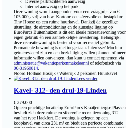
Diverse parkfaciliteiten aanwezig
Internet aanwezig op het park
Deze woning wordt aangeboden voor een vraagprijs van €
105.000,- vrij van btw. Kortom: een sfeervolle en instapklare
Tiny House op een ruime huurkavel. Dankzij de gezellige
uitstraling, de airconditioning en de gunstige ligging op
EuroParcs Buitenhuizen is dit een ideale recreatiewoning voor
eigen gebruik én een aantrekkelijke investering. Belangrijk:
deze recreatiewoning is bestemd voor recreatief gebruik.
Permanente bewoning is niet toegestaan. Interesse? Mocht u
geïnteresseerd zijn en een bezichtiging willen plannen of meer
informatie willen ontvangen, dan kunt u contact opnemen via
administratie@vakantieparkenmakelaar.nl
of telefonisch via
06-31960814
.
Noord-Holland
Bosrijk / Waterrijk
2 personen
Huurkavel
Lees verder
Kavel- 312- den drul-19-Linden
€
279.000
Op een prachtige locatie op EuroParcs Kraaijenbergse Plassen
bevindt zich deze ruime en sfeervolle recreatiewoning 312
van het type Hackfort. De woning is gelegen op een
koopkavel van circa 231 m² en biedt een perfecte combinatie