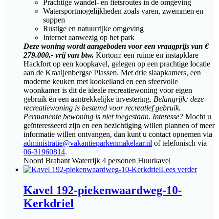
Prachtige wandel- en fietsroutes in de omgeving
Watersportmogelijkheden zoals varen, zwemmen en
suppen
Rustige en natuurrijke omgeving
Internet aanwezig op het park
Deze woning wordt aangeboden voor een vraagprijs van €
279.000,- vrij van btw.
Kortom: een ruime en instapklare
Hackfort op een koopkavel, gelegen op een prachtige locatie
aan de Kraaijenbergse Plassen. Met drie slaapkamers, een
moderne keuken met kookeiland en een sfeervolle
woonkamer is dit de ideale recreatiewoning voor eigen
gebruik én een aantrekkelijke investering.
Belangrijk: deze
recreatiewoning is bestemd voor recreatief gebruik.
Permanente bewoning is niet toegestaan.
Interesse?
Mocht u
geïnteresseerd zijn en een bezichtiging willen plannen of meer
informatie willen ontvangen, dan kunt u contact opnemen via
administratie@vakantieparkenmakelaar.nl
of telefonisch via
06-31960814
.
Noord Brabant
Waterrijk
4 personen
Huurkavel
Lees verder
Kavel 192-piekenwaardweg-10-
Kerkdriel