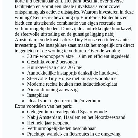
korte tijd bereikbaar zijn. Het park beschikt over diverse
faciliteiten en vormt een ideale uitvalsbasis voor zowel
ontspanning als actieve uitstapjes. Waarom investeren in deze
woning? Een recreatiewoning op EuroParcs Buitenhuizen
biedt een uitstekende combinatie van eigen recreatie en
verhuurmogelijkheden. Dankzij de aantrekkelijke huurkavel,
de sfeervolle uitstraling en de gunstige ligging nabij
Amsterdam en de kust is deze Tiny House een interessante
investering. De instapklare staat maakt het mogelijk om direct
te genieten of de woning te verhuren. Over de woning
30 m² woonoppervlakte – slim en efficiënt ingedeeld
Geschikt voor 2 personen
Huurkavel van circa 205 m²
Aantrekkelijke instapprijs dankzij de huurkavel
Sfeervolle Tiny House met knusse woonkamer
Moderne rechte keuken met inductiekookplaat
Airconditioning aanwezig
Instapklaar
Ideaal voor eigen recreatie én verhuur
Extra voordelen van het park:
Gelegen in recreatiegebied Spaarnwoude
Nabij Amsterdam, Haarlem en het Noordzeestrand
Het hele jaar geopend
Verhuurmogelijkheden beschikbaar
Prachtige wandel- en fietsroutes in de omgeving