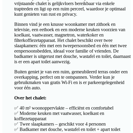
vrijstaande chalet is gelijkvloers bereikbaar via enkele
traptreden en ligt op een ruim perceel, waardoor je optimaal
kunt genieten van rust en privacy.
Binnen vind je een knusse woonkamer met zithoek en
televisie, een eethoek en een moderne keuken voorzien van
koelkast, vaatwasser, magnetron, waterkoker en
filterkoffiezetapparaat. Het chalet beschikt over twee
slaapkamers: één met een tweepersoonsbed en één met twee
eenpersoonsbedden, ideaal voor familie of vrienden. De
badkamer is uitgerust met douche, wastafel en toilet, daarnaast
is er een apart toilet aanwezig.
Buiten geniet je van een ruim, gemeubileerd terras onder een
overkapping, perfect om te ontspannen. Verder kun je
gebruikmaken van gratis Wi-Fi en is er parkeergelegenheid
voor één auto.
Over het chalet:
✅ 40 m² woonoppervlakte – efficiënt en comfortabel
✅ Moderne keuken met vaatwasser, koelkast en
koffiezetapparaat
✅ Twee slaapkamers – geschikt voor 4 personen
✅ Badkamer met douche, wastafel en toilet + apart toilet