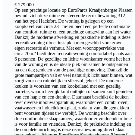
€
279.000
Op een prachtige locatie op EuroParcs Kraaijenbergse Plassen
bevindt zich deze ruime en sfeervolle recreatiewoning 312
van het type Hackfort. De woning is gelegen op een
koopkavel van circa 231 m² en biedt een perfecte combinatie
van comfort, ruimte en een prachtige omgeving aan het water.
Dankzij de moderne afwerking en praktische indeling is deze
recreatiewoning direct instapklaar en geschikt voor zowel
eigen recreatie als verhuur. Met een woonoppervlakte van
circa 70 m² biedt deze recreatiewoning comfortabel plaats aan
6 personen. De gezellige en lichte woonkamer vormt het hart
van de woning en is de ideale plek om samen te ontspannen
na een dag genieten van de prachtige omgeving. Dankzij de
grote raampartijen valt er veel natuurlijk licht naar binnen, wat
zorgt voor een ruimtelijk en sfeervol geheel. De moderne
keuken is voorzien van een kookeiland met een gezellig
barretje, waar u heerlijk kunt ontbijten of samen kunt genieten
van een hapje en een drankje. Daarnaast beschikt de keuken
over diverse inbouwapparatuur, waaronder een combi-oven,
vaatwasser en inductiekookplaat, zodat u van alle gemakken
bent voorzien tijdens uw verblijf. De woning beschikt over
drie comfortabele slaapkamers, waardoor er voldoende ruimte
is voor familie en vrienden. Dankzij de praktische indeling en
de complete inrichting is deze recreatiewoning direct klaar
voor gebruik.
Waarom EuroParcs Kraaijenbergse Plassen?