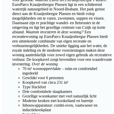
EuroParcs Kraaijenbergse Plassen ligt in een schitterend
waterrijk natuurgebied in Noord-Brabant. Het park grenst
direct aan de Kraaijenbergse Plassen en biedt volop
mogelijkheden om te varen, zwemmen, suppen en vissen.
Daarnaast zijn er prachtige wandel- en fietsroutes in de
omgeving en ligt het gezellige centrum van Cuijk op korte
afstand.
Waarom investeren in deze woning?
Een
recreatiewoning op EuroParcs Kraaijenbergse Plassen biedt
een uitstekende combinatie van eigen recreatie en
verhuurmogelijkheden. De unieke ligging aan het water, de
royale indeling en de moderne voorzieningen maken deze
woning aantrekkelijk voor zowel eigen gebruik als recreatieve
verhuur. De koopkavel zorgt bovendien voor een waardevaste
investering.
Over de woning
70 m² woonoppervlakte – ruim en comfortabel
ingedeeld
Geschikt voor 6 personen
Koopkavel van circa 231 m²
Type Hackfort
Drie comfortabele slaapkamers
Gezellige woonkamer met veel natuurlijk licht
Moderne keuken met kookeiland en barretje
Inbouwapparatuur: combi-oven, vaatwasser en
inductiekookplaat