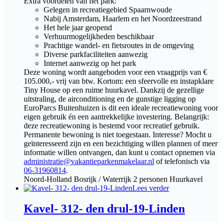
Extra voordelen van het park:
Gelegen in recreatiegebied Spaarnwoude
Nabij Amsterdam, Haarlem en het Noordzeestrand
Het hele jaar geopend
Verhuurmogelijkheden beschikbaar
Prachtige wandel- en fietsroutes in de omgeving
Diverse parkfaciliteiten aanwezig
Internet aanwezig op het park
Deze woning wordt aangeboden voor een vraagprijs van €
105.000,- vrij van btw. Kortom: een sfeervolle en instapklare
Tiny House op een ruime huurkavel. Dankzij de gezellige
uitstraling, de airconditioning en de gunstige ligging op
EuroParcs Buitenhuizen is dit een ideale recreatiewoning voor
eigen gebruik én een aantrekkelijke investering. Belangrijk:
deze recreatiewoning is bestemd voor recreatief gebruik.
Permanente bewoning is niet toegestaan. Interesse? Mocht u
geïnteresseerd zijn en een bezichtiging willen plannen of meer
informatie willen ontvangen, dan kunt u contact opnemen via
administratie@vakantieparkenmakelaar.nl
of telefonisch via
06-31960814
.
Noord-Holland
Bosrijk / Waterrijk
2 personen
Huurkavel
Lees verder
Kavel- 312- den drul-19-Linden