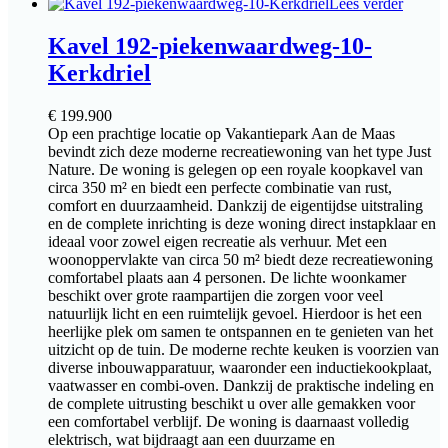
Lees verder
Kavel 192-piekenwaardweg-10-
Kerkdriel
€
199.900
Op een prachtige locatie op Vakantiepark Aan de Maas
bevindt zich deze moderne recreatiewoning van het type Just
Nature. De woning is gelegen op een royale koopkavel van
circa 350 m² en biedt een perfecte combinatie van rust,
comfort en duurzaamheid. Dankzij de eigentijdse uitstraling
en de complete inrichting is deze woning direct instapklaar en
ideaal voor zowel eigen recreatie als verhuur. Met een
woonoppervlakte van circa 50 m² biedt deze recreatiewoning
comfortabel plaats aan 4 personen. De lichte woonkamer
beschikt over grote raampartijen die zorgen voor veel
natuurlijk licht en een ruimtelijk gevoel. Hierdoor is het een
heerlijke plek om samen te ontspannen en te genieten van het
uitzicht op de tuin. De moderne rechte keuken is voorzien van
diverse inbouwapparatuur, waaronder een inductiekookplaat,
vaatwasser en combi-oven. Dankzij de praktische indeling en
de complete uitrusting beschikt u over alle gemakken voor
een comfortabel verblijf. De woning is daarnaast volledig
elektrisch, wat bijdraagt aan een duurzame en