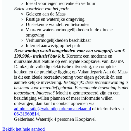
Ideaal voor eigen recreatie én verhuur
Extra voordelen van het park:
Gelegen aan de Maas
Rustige en waterrijke omgeving
Uitstekende wandel- en fietsroutes
Vaar- en watersportmogelijkheden in de directe
omgeving
Verhuurmogelijkheden beschikbaar
Internet aanwezig op het park
Deze woning wordt aangeboden voor een vraagprijs van €
199.900,- inclusief btw k.k.
Kortom: een moderne en
duurzame Just Nature op een royale koopkavel van 350 m².
Dankzij de volledig elektrische uitvoering, de complete
keuken en de prachtige ligging op Vakantiepark Aan de Maas
is dit een ideale recreatiewoning voor eigen gebruik én een
aantrekkelijke investering.
Belangrijk: deze recreatiewoning is
bestemd voor recreatief gebruik. Permanente bewoning is niet
toegestaan.
Interesse?
Mocht u geïnteresseerd zijn en een
bezichtiging willen plannen of meer informatie willen
ontvangen, dan kunt u contact opnemen via
administratie@vakantieparkenmakelaar.nl
of telefonisch via
06-31960814
.
Gelderland
Waterrijk
4 personen
Koopkavel
Bekijk het hele aanbod