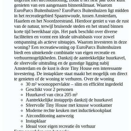
genieten van een aangenaam binnenklimaat. Waarom
EuroParcs Buitenhuizen? EuroParcs Buitenhuizen ligt midden
in het recreatiegebied Spaarnwoude, tussen Amsterdam,
Haarlem en het Noordzeestrand. Hierdoor geniet u van de rust
van de natuur, terwijl bruisende steden en het strand binnen
korte tijd bereikbaar zijn. Het park beschikt over diverse
faciliteiten en vormt een ideale uitvalsbasis voor zowel
ontspanning als actieve uitstapjes. Waarom investeren in deze
woning? Een recreatiewoning op EuroParcs Buitenhuizen
biedt een uitstekende combinatie van eigen recreatie en
verhuurmogelijkheden. Dankzij de aantrekkelijke huurkavel,
de sfeervolle uitstraling en de gunstige ligging nabij
Amsterdam en de kust is deze Tiny House een interessante
investering. De instapklare staat maakt het mogelijk om direct
te genieten of de woning te verhuren. Over de woning
30 m² woonoppervlakte – slim en efficiënt ingedeeld
Geschikt voor 2 personen
Huurkavel van circa 205 m²
Aantrekkelijke instapprijs dankzij de huurkavel
Sfeervolle Tiny House met knusse woonkamer
Moderne rechte keuken met inductiekookplaat
Airconditioning aanwezig
Instapklaar
Ideaal voor eigen recreatie én verhuur