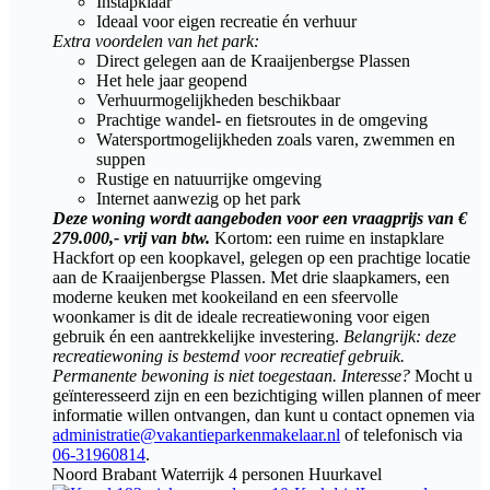
Instapklaar
Ideaal voor eigen recreatie én verhuur
Extra voordelen van het park:
Direct gelegen aan de Kraaijenbergse Plassen
Het hele jaar geopend
Verhuurmogelijkheden beschikbaar
Prachtige wandel- en fietsroutes in de omgeving
Watersportmogelijkheden zoals varen, zwemmen en
suppen
Rustige en natuurrijke omgeving
Internet aanwezig op het park
Deze woning wordt aangeboden voor een vraagprijs van €
279.000,- vrij van btw.
Kortom: een ruime en instapklare
Hackfort op een koopkavel, gelegen op een prachtige locatie
aan de Kraaijenbergse Plassen. Met drie slaapkamers, een
moderne keuken met kookeiland en een sfeervolle
woonkamer is dit de ideale recreatiewoning voor eigen
gebruik én een aantrekkelijke investering.
Belangrijk: deze
recreatiewoning is bestemd voor recreatief gebruik.
Permanente bewoning is niet toegestaan.
Interesse?
Mocht u
geïnteresseerd zijn en een bezichtiging willen plannen of meer
informatie willen ontvangen, dan kunt u contact opnemen via
administratie@vakantieparkenmakelaar.nl
of telefonisch via
06-31960814
.
Noord Brabant
Waterrijk
4 personen
Huurkavel