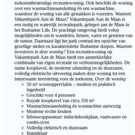
toekomstbestendige recreatiewoning. Ook beschikt de woning
over een wasmachineaansluiting én een wasmachine,
waardoor de woning van alle gemakken is voorzien.
Waarom
Vakantiepark Aan de Maas?
Vakantiepark Aan de Maas is
een rustig en waterrijk recreatiepark, gelegen aan de Maas in
het Brabantse Lith. De prachtige omgeving biedt volop
mogelijkheden om te wandelen, fietsen, varen en genieten van
de natuur. Daarnaast ligt het park centraal ten opzichte van
gezellige steden en karakteristieke Brabantse dorpen.
Waarom
investeren in deze woning?
Een recreatiewoning op
Vakantiepark Aan de Maas biedt een aantrekkelijke
combinatie van eigen recreatie en verhuurmogelijkheden. De
ruime koopkavel, de moderne uitstraling en de duurzame,
volledig elektrische uitvoering maken deze woning tot een
interessante investering voor de toekomst.
Over de woning
50 m² woonoppervlakte – modern en praktisch
ingedeeld
Geschikt voor 4 personen
Royale koopkavel van circa 350 m²
Wasmachineaansluiting én wasmachine aanwezig
Moderne rechte keuken
Inbouwapparatuur: inductiekookplaat, vaatwasser en
combi-oven
Volledig elektrisch en duurzaam
Instapklaar