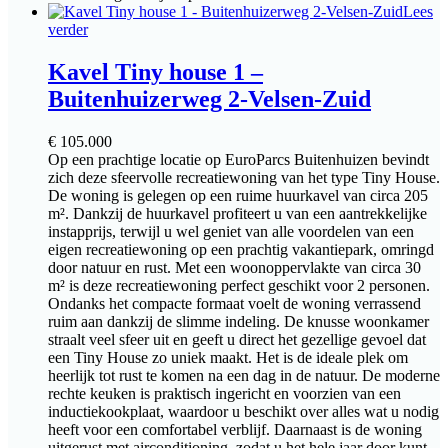
Lees
verder
Kavel Tiny house 1 –
Buitenhuizerweg 2-Velsen-Zuid
€
105.000
Op een prachtige locatie op EuroParcs Buitenhuizen bevindt
zich deze sfeervolle recreatiewoning van het type Tiny House.
De woning is gelegen op een ruime huurkavel van circa 205
m². Dankzij de huurkavel profiteert u van een aantrekkelijke
instapprijs, terwijl u wel geniet van alle voordelen van een
eigen recreatiewoning op een prachtig vakantiepark, omringd
door natuur en rust. Met een woonoppervlakte van circa 30
m² is deze recreatiewoning perfect geschikt voor 2 personen.
Ondanks het compacte formaat voelt de woning verrassend
ruim aan dankzij de slimme indeling. De knusse woonkamer
straalt veel sfeer uit en geeft u direct het gezellige gevoel dat
een Tiny House zo uniek maakt. Het is de ideale plek om
heerlijk tot rust te komen na een dag in de natuur. De moderne
rechte keuken is praktisch ingericht en voorzien van een
inductiekookplaat, waardoor u beschikt over alles wat u nodig
heeft voor een comfortabel verblijf. Daarnaast is de woning
uitgerust met airconditioning, zodat u het hele jaar door kunt