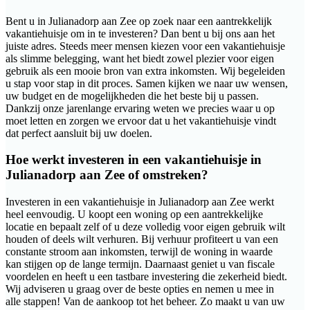
Bent u in Julianadorp aan Zee op zoek naar een aantrekkelijk
vakantiehuisje om in te investeren? Dan bent u bij ons aan het
juiste adres. Steeds meer mensen kiezen voor een vakantiehuisje
als slimme belegging, want het biedt zowel plezier voor eigen
gebruik als een mooie bron van extra inkomsten. Wij begeleiden
u stap voor stap in dit proces. Samen kijken we naar uw wensen,
uw budget en de mogelijkheden die het beste bij u passen.
Dankzij onze jarenlange ervaring weten we precies waar u op
moet letten en zorgen we ervoor dat u het vakantiehuisje vindt
dat perfect aansluit bij uw doelen.
Hoe werkt investeren in een vakantiehuisje in
Julianadorp aan Zee of omstreken?
Investeren in een vakantiehuisje in Julianadorp aan Zee werkt
heel eenvoudig. U koopt een woning op een aantrekkelijke
locatie en bepaalt zelf of u deze volledig voor eigen gebruik wilt
houden of deels wilt verhuren. Bij verhuur profiteert u van een
constante stroom aan inkomsten, terwijl de woning in waarde
kan stijgen op de lange termijn. Daarnaast geniet u van fiscale
voordelen en heeft u een tastbare investering die zekerheid biedt.
Wij adviseren u graag over de beste opties en nemen u mee in
alle stappen! Van de aankoop tot het beheer. Zo maakt u van uw