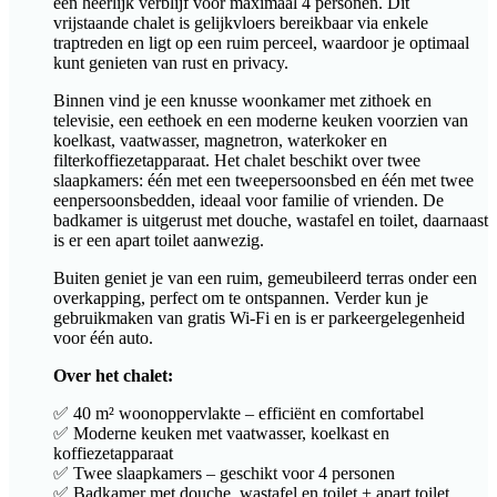
een heerlijk verblijf voor maximaal 4 personen. Dit
vrijstaande chalet is gelijkvloers bereikbaar via enkele
traptreden en ligt op een ruim perceel, waardoor je optimaal
kunt genieten van rust en privacy.
Binnen vind je een knusse woonkamer met zithoek en
televisie, een eethoek en een moderne keuken voorzien van
koelkast, vaatwasser, magnetron, waterkoker en
filterkoffiezetapparaat. Het chalet beschikt over twee
slaapkamers: één met een tweepersoonsbed en één met twee
eenpersoonsbedden, ideaal voor familie of vrienden. De
badkamer is uitgerust met douche, wastafel en toilet, daarnaast
is er een apart toilet aanwezig.
Buiten geniet je van een ruim, gemeubileerd terras onder een
overkapping, perfect om te ontspannen. Verder kun je
gebruikmaken van gratis Wi-Fi en is er parkeergelegenheid
voor één auto.
Over het chalet:
✅ 40 m² woonoppervlakte – efficiënt en comfortabel
✅ Moderne keuken met vaatwasser, koelkast en
koffiezetapparaat
✅ Twee slaapkamers – geschikt voor 4 personen
✅ Badkamer met douche, wastafel en toilet + apart toilet