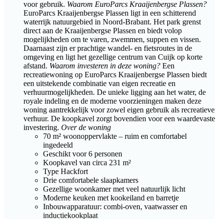
voor gebruik.
Waarom EuroParcs Kraaijenbergse Plassen?
EuroParcs Kraaijenbergse Plassen ligt in een schitterend
waterrijk natuurgebied in Noord-Brabant. Het park grenst
direct aan de Kraaijenbergse Plassen en biedt volop
mogelijkheden om te varen, zwemmen, suppen en vissen.
Daarnaast zijn er prachtige wandel- en fietsroutes in de
omgeving en ligt het gezellige centrum van Cuijk op korte
afstand.
Waarom investeren in deze woning?
Een
recreatiewoning op EuroParcs Kraaijenbergse Plassen biedt
een uitstekende combinatie van eigen recreatie en
verhuurmogelijkheden. De unieke ligging aan het water, de
royale indeling en de moderne voorzieningen maken deze
woning aantrekkelijk voor zowel eigen gebruik als recreatieve
verhuur. De koopkavel zorgt bovendien voor een waardevaste
investering.
Over de woning
70 m² woonoppervlakte – ruim en comfortabel
ingedeeld
Geschikt voor 6 personen
Koopkavel van circa 231 m²
Type Hackfort
Drie comfortabele slaapkamers
Gezellige woonkamer met veel natuurlijk licht
Moderne keuken met kookeiland en barretje
Inbouwapparatuur: combi-oven, vaatwasser en
inductiekookplaat