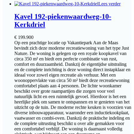
Lees verder
Kavel 192-piekenwaardweg-10-
Kerkdriel
€
199.900
Op een prachtige locatie op Vakantiepark Aan de Maas
bevindt zich deze moderne recreatiewoning van het type Just
Nature. De woning is gelegen op een royale koopkavel van
circa 350 m² en biedt een perfecte combinatie van rust,
comfort en duurzaamheid. Dankzij de eigentijdse uitstraling
en de complete inrichting is deze woning direct instapklaar en
ideaal voor zowel eigen recreatie als verhuur. Met een
woonoppervlakte van circa 50 m² biedt deze recreatiewoning
comfortabel plaats aan 4 personen. De lichte woonkamer
beschikt over grote raampartijen die zorgen voor veel
natuurlijk licht en een ruimtelijk gevoel. Hierdoor is het een
heerlijke plek om samen te ontspannen en te genieten van het
uitzicht op de tuin. De moderne rechte keuken is voorzien van
diverse inbouwapparatuur, waaronder een inductiekookplaat,
vaatwasser en combi-oven. Dankzij de praktische indeling en
de complete uitrusting beschikt u over alle gemakken voor
een comfortabel verblijf. De woning is daarnaast volledig