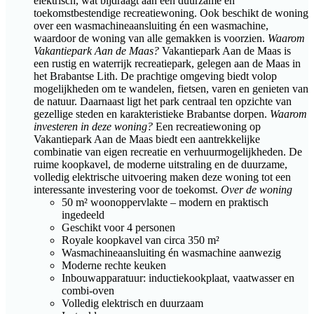
elektrisch, wat bijdraagt aan een duurzame en
toekomstbestendige recreatiewoning. Ook beschikt de woning
over een wasmachineaansluiting én een wasmachine,
waardoor de woning van alle gemakken is voorzien.
Waarom
Vakantiepark Aan de Maas?
Vakantiepark Aan de Maas is
een rustig en waterrijk recreatiepark, gelegen aan de Maas in
het Brabantse Lith. De prachtige omgeving biedt volop
mogelijkheden om te wandelen, fietsen, varen en genieten van
de natuur. Daarnaast ligt het park centraal ten opzichte van
gezellige steden en karakteristieke Brabantse dorpen.
Waarom
investeren in deze woning?
Een recreatiewoning op
Vakantiepark Aan de Maas biedt een aantrekkelijke
combinatie van eigen recreatie en verhuurmogelijkheden. De
ruime koopkavel, de moderne uitstraling en de duurzame,
volledig elektrische uitvoering maken deze woning tot een
interessante investering voor de toekomst.
Over de woning
50 m² woonoppervlakte – modern en praktisch
ingedeeld
Geschikt voor 4 personen
Royale koopkavel van circa 350 m²
Wasmachineaansluiting én wasmachine aanwezig
Moderne rechte keuken
Inbouwapparatuur: inductiekookplaat, vaatwasser en
combi-oven
Volledig elektrisch en duurzaam