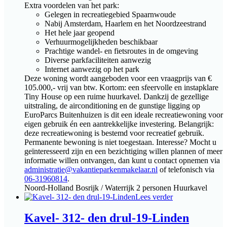
Extra voordelen van het park:
Gelegen in recreatiegebied Spaarnwoude
Nabij Amsterdam, Haarlem en het Noordzeestrand
Het hele jaar geopend
Verhuurmogelijkheden beschikbaar
Prachtige wandel- en fietsroutes in de omgeving
Diverse parkfaciliteiten aanwezig
Internet aanwezig op het park
Deze woning wordt aangeboden voor een vraagprijs van €
105.000,- vrij van btw. Kortom: een sfeervolle en instapklare
Tiny House op een ruime huurkavel. Dankzij de gezellige
uitstraling, de airconditioning en de gunstige ligging op
EuroParcs Buitenhuizen is dit een ideale recreatiewoning voor
eigen gebruik én een aantrekkelijke investering. Belangrijk:
deze recreatiewoning is bestemd voor recreatief gebruik.
Permanente bewoning is niet toegestaan. Interesse? Mocht u
geïnteresseerd zijn en een bezichtiging willen plannen of meer
informatie willen ontvangen, dan kunt u contact opnemen via
administratie@vakantieparkenmakelaar.nl
of telefonisch via
06-31960814
.
Noord-Holland
Bosrijk / Waterrijk
2 personen
Huurkavel
Lees verder
Kavel- 312- den drul-19-Linden