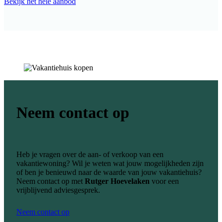
Bekijk het hele aanbod
Neem contact op
Heb je vragen over de aan- of verkoop van een
vakantiewoning? Wil je weten wat jouw mogelijkheden zijn
of ben je benieuwd naar de waarde van jouw vakantiehuis?
Neem contact op met
Rutger Hoevelaken
voor een
vrijblijvend adviesgesprek.
Neem contact op