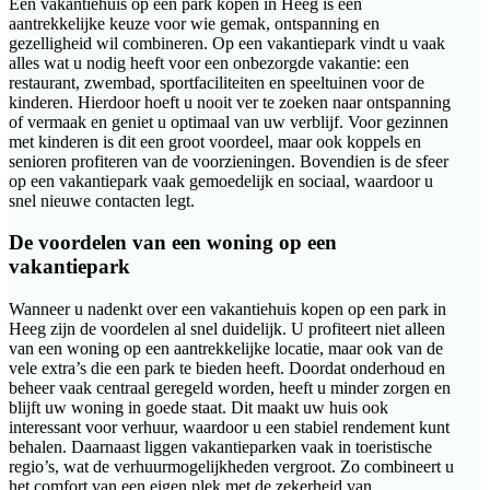
Een vakantiehuis op een park kopen in Heeg is een
aantrekkelijke keuze voor wie gemak, ontspanning en
gezelligheid wil combineren. Op een vakantiepark vindt u vaak
alles wat u nodig heeft voor een onbezorgde vakantie: een
restaurant, zwembad, sportfaciliteiten en speeltuinen voor de
kinderen. Hierdoor hoeft u nooit ver te zoeken naar ontspanning
of vermaak en geniet u optimaal van uw verblijf. Voor gezinnen
met kinderen is dit een groot voordeel, maar ook koppels en
senioren profiteren van de voorzieningen. Bovendien is de sfeer
op een vakantiepark vaak gemoedelijk en sociaal, waardoor u
snel nieuwe contacten legt.
De voordelen van een woning op een
vakantiepark
Wanneer u nadenkt over een vakantiehuis kopen op een park in
Heeg zijn de voordelen al snel duidelijk. U profiteert niet alleen
van een woning op een aantrekkelijke locatie, maar ook van de
vele extra’s die een park te bieden heeft. Doordat onderhoud en
beheer vaak centraal geregeld worden, heeft u minder zorgen en
blijft uw woning in goede staat. Dit maakt uw huis ook
interessant voor verhuur, waardoor u een stabiel rendement kunt
behalen. Daarnaast liggen vakantieparken vaak in toeristische
regio’s, wat de verhuurmogelijkheden vergroot. Zo combineert u
het comfort van een eigen plek met de zekerheid van