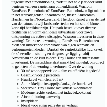
uitgerust met airconditioning, zodat u het hele jaar door kunt
genieten van een aangenaam binnenklimaat. Waarom
EuroParcs Buitenhuizen? EuroParcs Buitenhuizen ligt midden
in het recreatiegebied Spaarnwoude, tussen Amsterdam,
Haarlem en het Noordzeestrand. Hierdoor geniet u van de rust
van de natuur, terwijl bruisende steden en het strand binnen
korte tijd bereikbaar zijn. Het park beschikt over diverse
faciliteiten en vormt een ideale uitvalsbasis voor zowel
ontspanning als actieve uitstapjes. Waarom investeren in deze
woning? Een recreatiewoning op EuroParcs Buitenhuizen
biedt een uitstekende combinatie van eigen recreatie en
verhuurmogelijkheden. Dankzij de aantrekkelijke huurkavel,
de sfeervolle uitstraling en de gunstige ligging nabij
Amsterdam en de kust is deze Tiny House een interessante
investering. De instapklare staat maakt het mogelijk om direct
te genieten of de woning te verhuren. Over de woning
30 m² woonoppervlakte – slim en efficiënt ingedeeld
Geschikt voor 2 personen
Huurkavel van circa 205 m²
Aantrekkelijke instapprijs dankzij de huurkavel
Sfeervolle Tiny House met knusse woonkamer
Moderne rechte keuken met inductiekookplaat
Airconditioning aanwezig
Instapklaar
Ideaal voor eigen recreatie én verhuur