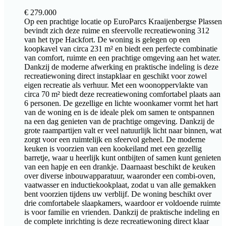
€
279.000
Op een prachtige locatie op EuroParcs Kraaijenbergse Plassen
bevindt zich deze ruime en sfeervolle recreatiewoning 312
van het type Hackfort. De woning is gelegen op een
koopkavel van circa 231 m² en biedt een perfecte combinatie
van comfort, ruimte en een prachtige omgeving aan het water.
Dankzij de moderne afwerking en praktische indeling is deze
recreatiewoning direct instapklaar en geschikt voor zowel
eigen recreatie als verhuur. Met een woonoppervlakte van
circa 70 m² biedt deze recreatiewoning comfortabel plaats aan
6 personen. De gezellige en lichte woonkamer vormt het hart
van de woning en is de ideale plek om samen te ontspannen
na een dag genieten van de prachtige omgeving. Dankzij de
grote raampartijen valt er veel natuurlijk licht naar binnen, wat
zorgt voor een ruimtelijk en sfeervol geheel. De moderne
keuken is voorzien van een kookeiland met een gezellig
barretje, waar u heerlijk kunt ontbijten of samen kunt genieten
van een hapje en een drankje. Daarnaast beschikt de keuken
over diverse inbouwapparatuur, waaronder een combi-oven,
vaatwasser en inductiekookplaat, zodat u van alle gemakken
bent voorzien tijdens uw verblijf. De woning beschikt over
drie comfortabele slaapkamers, waardoor er voldoende ruimte
is voor familie en vrienden. Dankzij de praktische indeling en
de complete inrichting is deze recreatiewoning direct klaar