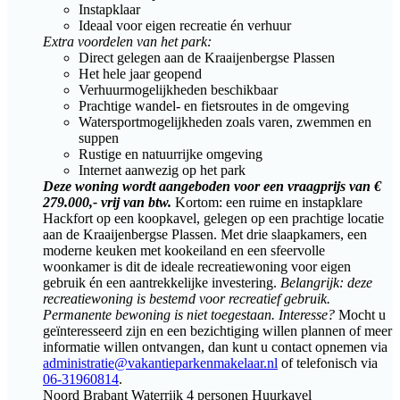
Instapklaar
Ideaal voor eigen recreatie én verhuur
Extra voordelen van het park:
Direct gelegen aan de Kraaijenbergse Plassen
Het hele jaar geopend
Verhuurmogelijkheden beschikbaar
Prachtige wandel- en fietsroutes in de omgeving
Watersportmogelijkheden zoals varen, zwemmen en
suppen
Rustige en natuurrijke omgeving
Internet aanwezig op het park
Deze woning wordt aangeboden voor een vraagprijs van €
279.000,- vrij van btw.
Kortom: een ruime en instapklare
Hackfort op een koopkavel, gelegen op een prachtige locatie
aan de Kraaijenbergse Plassen. Met drie slaapkamers, een
moderne keuken met kookeiland en een sfeervolle
woonkamer is dit de ideale recreatiewoning voor eigen
gebruik én een aantrekkelijke investering.
Belangrijk: deze
recreatiewoning is bestemd voor recreatief gebruik.
Permanente bewoning is niet toegestaan.
Interesse?
Mocht u
geïnteresseerd zijn en een bezichtiging willen plannen of meer
informatie willen ontvangen, dan kunt u contact opnemen via
administratie@vakantieparkenmakelaar.nl
of telefonisch via
06-31960814
.
Noord Brabant
Waterrijk
4 personen
Huurkavel