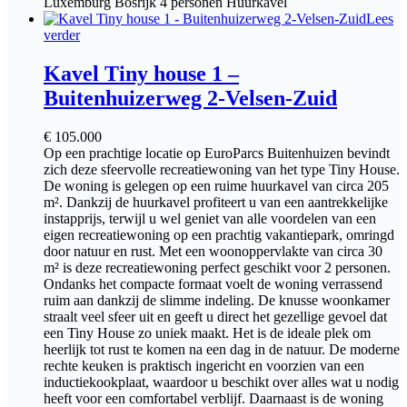
Luxemburg
Bosrijk
4 personen
Huurkavel
Lees
verder
Kavel Tiny house 1 –
Buitenhuizerweg 2-Velsen-Zuid
€
105.000
Op een prachtige locatie op EuroParcs Buitenhuizen bevindt
zich deze sfeervolle recreatiewoning van het type Tiny House.
De woning is gelegen op een ruime huurkavel van circa 205
m². Dankzij de huurkavel profiteert u van een aantrekkelijke
instapprijs, terwijl u wel geniet van alle voordelen van een
eigen recreatiewoning op een prachtig vakantiepark, omringd
door natuur en rust. Met een woonoppervlakte van circa 30
m² is deze recreatiewoning perfect geschikt voor 2 personen.
Ondanks het compacte formaat voelt de woning verrassend
ruim aan dankzij de slimme indeling. De knusse woonkamer
straalt veel sfeer uit en geeft u direct het gezellige gevoel dat
een Tiny House zo uniek maakt. Het is de ideale plek om
heerlijk tot rust te komen na een dag in de natuur. De moderne
rechte keuken is praktisch ingericht en voorzien van een
inductiekookplaat, waardoor u beschikt over alles wat u nodig
heeft voor een comfortabel verblijf. Daarnaast is de woning