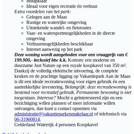
Instapklaar
Ideaal voor eigen recreatie én verhuur
Extra voordelen van het park:
Gelegen aan de Maas
Rustige en waterrijke omgeving
Uitstekende wandel- en fietsroutes
Vaar- en watersportmogelijkheden in de directe
omgeving
Verhuurmogelijkheden beschikbaar
Internet aanwezig op het park
Deze woning wordt aangeboden voor een vraagprijs van €
199.900,- inclusief btw k.k.
Kortom: een moderne en
duurzame Just Nature op een royale koopkavel van 350 m².
Dankzij de volledig elektrische uitvoering, de complete
keuken en de prachtige ligging op Vakantiepark Aan de Maas
is dit een ideale recreatiewoning voor eigen gebruik én een
aantrekkelijke investering.
Belangrijk: deze recreatiewoning is
bestemd voor recreatief gebruik. Permanente bewoning is niet
toegestaan.
Interesse?
Mocht u geïnteresseerd zijn en een
bezichtiging willen plannen of meer informatie willen
ontvangen, dan kunt u contact opnemen via
administratie@vakantieparkenmakelaar.nl
of telefonisch via
06-31960814
.
Gelderland
Waterrijk
4 personen
Koopkavel