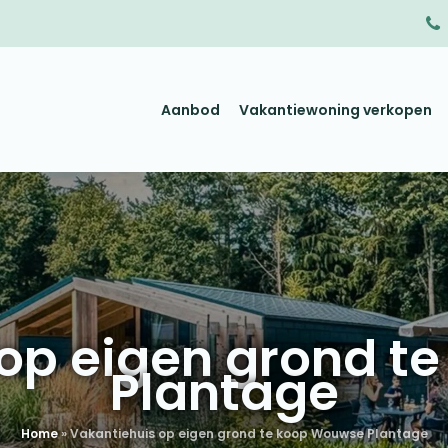
Aanbod
Vakantiewoning verkopen
 op eigen grond t
Plantage
Home
»
Vakantiehuis op eigen grond te koop Wouwse Plantage