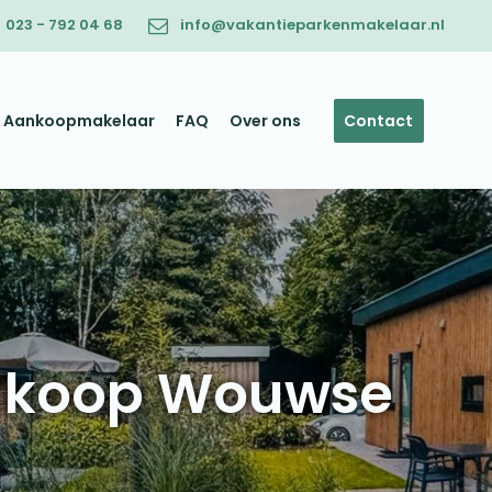
023 - 792 04 68
info@vakantieparkenmakelaar.nl
Aankoopmakelaar
FAQ
Over ons
Contact
e koop Wouwse