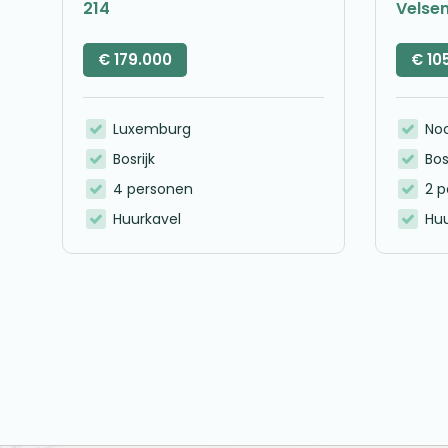
214
Velse
€
179.000
€
10
Luxemburg
No
Bosrijk
Bos
4 personen
2 
Huurkavel
Huu