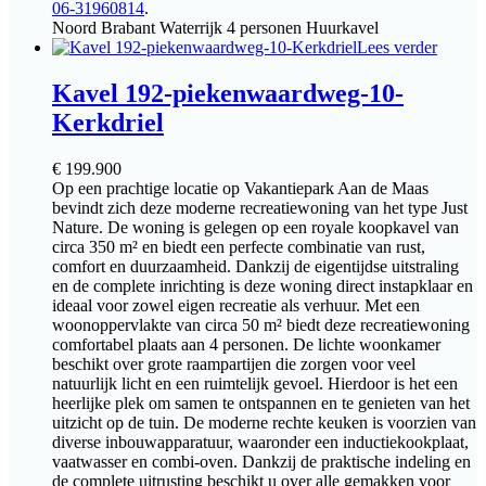
06-31960814
.
Noord Brabant
Waterrijk
4 personen
Huurkavel
Lees verder
Kavel 192-piekenwaardweg-10-
Kerkdriel
€
199.900
Op een prachtige locatie op Vakantiepark Aan de Maas
bevindt zich deze moderne recreatiewoning van het type Just
Nature. De woning is gelegen op een royale koopkavel van
circa 350 m² en biedt een perfecte combinatie van rust,
comfort en duurzaamheid. Dankzij de eigentijdse uitstraling
en de complete inrichting is deze woning direct instapklaar en
ideaal voor zowel eigen recreatie als verhuur. Met een
woonoppervlakte van circa 50 m² biedt deze recreatiewoning
comfortabel plaats aan 4 personen. De lichte woonkamer
beschikt over grote raampartijen die zorgen voor veel
natuurlijk licht en een ruimtelijk gevoel. Hierdoor is het een
heerlijke plek om samen te ontspannen en te genieten van het
uitzicht op de tuin. De moderne rechte keuken is voorzien van
diverse inbouwapparatuur, waaronder een inductiekookplaat,
vaatwasser en combi-oven. Dankzij de praktische indeling en
de complete uitrusting beschikt u over alle gemakken voor