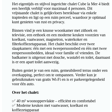
Het eigentijds en stijlvol ingerichte chalet Cube la Mer 4 biedt
een heerlijk verblijf voor maximaal 4 personen. Dit
vrijstaande chalet is gelijkvloers bereikbaar via enkele
traptreden en ligt op een ruim perceel, waardoor je optimaal
kunt genieten van rust en privacy.
Binnen vind je een knusse woonkamer met zithoek en
televisie, een eethoek en een moderne keuken voorzien van
koelkast, vaatwasser, magnetron, waterkoker en
filterkoffiezetapparaat. Het chalet beschikt over twee
slaapkamers: één met een tweepersoonsbed en één met twee
eenpersoonsbedden, ideaal voor familie of vrienden. De
badkamer is uitgerust met douche, wastafel en toilet, daarnaast
is er een apart toilet aanwezig.
Buiten geniet je van een ruim, gemeubileerd terras onder een
overkapping, perfect om te ontspannen. Verder kun je
gebruikmaken van gratis Wi-Fi en is er parkeergelegenheid
voor één auto.
Over het chalet:
✅ 40 m² woonoppervlakte – efficiënt en comfortabel
✅ Moderne keuken met vaatwasser, koelkast en
koffiezetapparaat