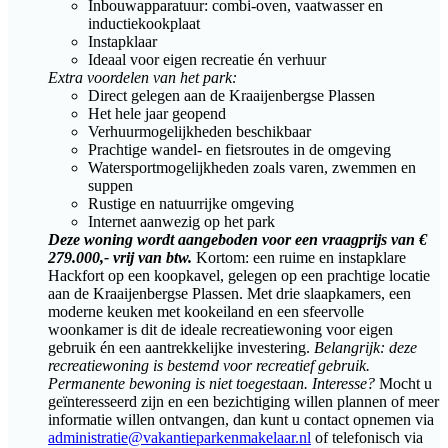
Inbouwapparatuur: combi-oven, vaatwasser en
inductiekookplaat
Instapklaar
Ideaal voor eigen recreatie én verhuur
Extra voordelen van het park:
Direct gelegen aan de Kraaijenbergse Plassen
Het hele jaar geopend
Verhuurmogelijkheden beschikbaar
Prachtige wandel- en fietsroutes in de omgeving
Watersportmogelijkheden zoals varen, zwemmen en
suppen
Rustige en natuurrijke omgeving
Internet aanwezig op het park
Deze woning wordt aangeboden voor een vraagprijs van €
279.000,- vrij van btw.
Kortom: een ruime en instapklare
Hackfort op een koopkavel, gelegen op een prachtige locatie
aan de Kraaijenbergse Plassen. Met drie slaapkamers, een
moderne keuken met kookeiland en een sfeervolle
woonkamer is dit de ideale recreatiewoning voor eigen
gebruik én een aantrekkelijke investering.
Belangrijk: deze
recreatiewoning is bestemd voor recreatief gebruik.
Permanente bewoning is niet toegestaan.
Interesse?
Mocht u
geïnteresseerd zijn en een bezichtiging willen plannen of meer
informatie willen ontvangen, dan kunt u contact opnemen via
administratie@vakantieparkenmakelaar.nl
of telefonisch via