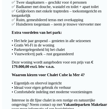
✅ Twee slaapkamers – geschikt voor 4 personen
✅ Badkamer met douche, wastafel en toilet + apart toilet
✅ Gelijkvloers met enkele traptreden – toekomstgericht en
toegankelijk
✅ Ruim, gemeubileerd terras met overkapping
✅ Huisdieren toegestaan – neem je trouwe viervoeter mee
Extra voordelen van het park:
• Het hele jaar geopend – genieten in alle seizoenen
• Gratis Wi-Fi in de woning
• Parkeergelegenheid bij het chalet
• Vuurwerkvrij park – rust gegarandeerd
Deze woning wordt aangeboden voor een prijs van
€
179.000,00 excl. btw v.o.n.
Waarom kiezen voor Chalet Cube la Mer 4?
• Eigentijds en sfeervol ingericht
• Ideaal voor eigen gebruik én verhuur
• Comfortabele indeling met moderne voorzieningen
Interesse in dit fijne chalet in een rustige en natuurrijke
omgeving? Neem contact op met
Vakantieparken Makelaar
voor meer informatie of een bezichtiging.