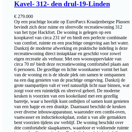
Kavel- 312- den drul-19-Linden
€
279.000
Op een prachtige locatie op EuroParcs Kraaijenbergse Plassen
bevindt zich deze ruime en sfeervolle recreatiewoning 312
van het type Hackfort. De woning is gelegen op een
koopkavel van circa 231 m² en biedt een perfecte combinatie
van comfort, ruimte en een prachtige omgeving aan het water.
Dankzij de moderne afwerking en praktische indeling is deze
recreatiewoning direct instapklaar en geschikt voor zowel
eigen recreatie als verhuur. Met een woonoppervlakte van
circa 70 m² biedt deze recreatiewoning comfortabel plaats aan
6 personen. De gezellige en lichte woonkamer vormt het hart
van de woning en is de ideale plek om samen te ontspannen
na een dag genieten van de prachtige omgeving. Dankzij de
grote raampartijen valt er veel natuurlijk licht naar binnen, wat
zorgt voor een ruimtelijk en sfeervol geheel. De moderne
keuken is voorzien van een kookeiland met een gezellig
barretje, waar u heerlijk kunt ontbijten of samen kunt genieten
van een hapje en een drankje. Daarnaast beschikt de keuken
over diverse inbouwapparatuur, waaronder een combi-oven,
vaatwasser en inductiekookplaat, zodat u van alle gemakken
bent voorzien tijdens uw verblijf. De woning beschikt over
drie comfortabele slaapkamers, waardoor er voldoende ruimte