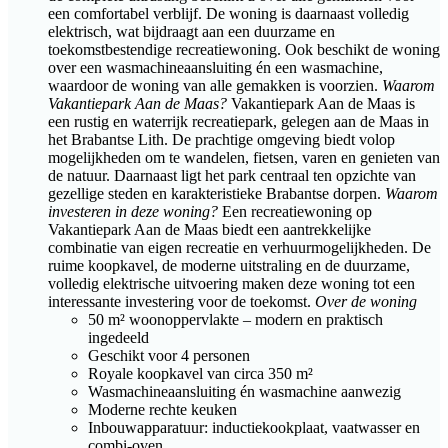
een comfortabel verblijf. De woning is daarnaast volledig
elektrisch, wat bijdraagt aan een duurzame en
toekomstbestendige recreatiewoning. Ook beschikt de woning
over een wasmachineaansluiting én een wasmachine,
waardoor de woning van alle gemakken is voorzien.
Waarom
Vakantiepark Aan de Maas?
Vakantiepark Aan de Maas is
een rustig en waterrijk recreatiepark, gelegen aan de Maas in
het Brabantse Lith. De prachtige omgeving biedt volop
mogelijkheden om te wandelen, fietsen, varen en genieten van
de natuur. Daarnaast ligt het park centraal ten opzichte van
gezellige steden en karakteristieke Brabantse dorpen.
Waarom
investeren in deze woning?
Een recreatiewoning op
Vakantiepark Aan de Maas biedt een aantrekkelijke
combinatie van eigen recreatie en verhuurmogelijkheden. De
ruime koopkavel, de moderne uitstraling en de duurzame,
volledig elektrische uitvoering maken deze woning tot een
interessante investering voor de toekomst.
Over de woning
50 m² woonoppervlakte – modern en praktisch
ingedeeld
Geschikt voor 4 personen
Royale koopkavel van circa 350 m²
Wasmachineaansluiting én wasmachine aanwezig
Moderne rechte keuken
Inbouwapparatuur: inductiekookplaat, vaatwasser en
combi-oven