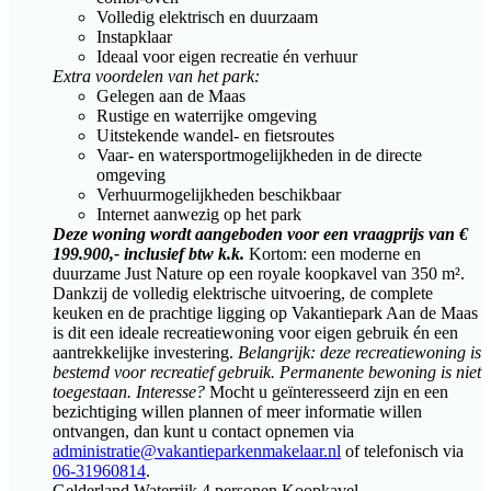
Volledig elektrisch en duurzaam
Instapklaar
Ideaal voor eigen recreatie én verhuur
Extra voordelen van het park:
Gelegen aan de Maas
Rustige en waterrijke omgeving
Uitstekende wandel- en fietsroutes
Vaar- en watersportmogelijkheden in de directe
omgeving
Verhuurmogelijkheden beschikbaar
Internet aanwezig op het park
Deze woning wordt aangeboden voor een vraagprijs van €
199.900,- inclusief btw k.k.
Kortom: een moderne en
duurzame Just Nature op een royale koopkavel van 350 m².
Dankzij de volledig elektrische uitvoering, de complete
keuken en de prachtige ligging op Vakantiepark Aan de Maas
is dit een ideale recreatiewoning voor eigen gebruik én een
aantrekkelijke investering.
Belangrijk: deze recreatiewoning is
bestemd voor recreatief gebruik. Permanente bewoning is niet
toegestaan.
Interesse?
Mocht u geïnteresseerd zijn en een
bezichtiging willen plannen of meer informatie willen
ontvangen, dan kunt u contact opnemen via
administratie@vakantieparkenmakelaar.nl
of telefonisch via
06-31960814
.
Gelderland
Waterrijk
4 personen
Koopkavel