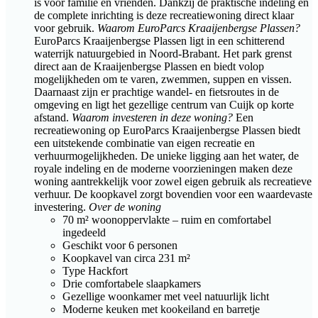
is voor familie en vrienden. Dankzij de praktische indeling en
de complete inrichting is deze recreatiewoning direct klaar
voor gebruik.
Waarom EuroParcs Kraaijenbergse Plassen?
EuroParcs Kraaijenbergse Plassen ligt in een schitterend
waterrijk natuurgebied in Noord-Brabant. Het park grenst
direct aan de Kraaijenbergse Plassen en biedt volop
mogelijkheden om te varen, zwemmen, suppen en vissen.
Daarnaast zijn er prachtige wandel- en fietsroutes in de
omgeving en ligt het gezellige centrum van Cuijk op korte
afstand.
Waarom investeren in deze woning?
Een
recreatiewoning op EuroParcs Kraaijenbergse Plassen biedt
een uitstekende combinatie van eigen recreatie en
verhuurmogelijkheden. De unieke ligging aan het water, de
royale indeling en de moderne voorzieningen maken deze
woning aantrekkelijk voor zowel eigen gebruik als recreatieve
verhuur. De koopkavel zorgt bovendien voor een waardevaste
investering.
Over de woning
70 m² woonoppervlakte – ruim en comfortabel
ingedeeld
Geschikt voor 6 personen
Koopkavel van circa 231 m²
Type Hackfort
Drie comfortabele slaapkamers
Gezellige woonkamer met veel natuurlijk licht
Moderne keuken met kookeiland en barretje