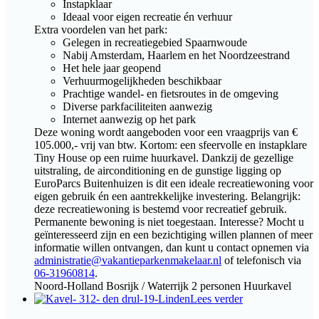
Instapklaar
Ideaal voor eigen recreatie én verhuur
Extra voordelen van het park:
Gelegen in recreatiegebied Spaarnwoude
Nabij Amsterdam, Haarlem en het Noordzeestrand
Het hele jaar geopend
Verhuurmogelijkheden beschikbaar
Prachtige wandel- en fietsroutes in de omgeving
Diverse parkfaciliteiten aanwezig
Internet aanwezig op het park
Deze woning wordt aangeboden voor een vraagprijs van €
105.000,- vrij van btw. Kortom: een sfeervolle en instapklare
Tiny House op een ruime huurkavel. Dankzij de gezellige
uitstraling, de airconditioning en de gunstige ligging op
EuroParcs Buitenhuizen is dit een ideale recreatiewoning voor
eigen gebruik én een aantrekkelijke investering. Belangrijk:
deze recreatiewoning is bestemd voor recreatief gebruik.
Permanente bewoning is niet toegestaan. Interesse? Mocht u
geïnteresseerd zijn en een bezichtiging willen plannen of meer
informatie willen ontvangen, dan kunt u contact opnemen via
administratie@vakantieparkenmakelaar.nl
of telefonisch via
06-31960814
.
Noord-Holland
Bosrijk / Waterrijk
2 personen
Huurkavel
Lees verder