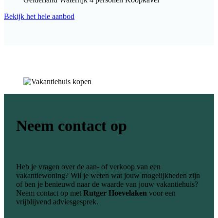
Bekijk het hele aanbod
Neem contact op
Heb je vragen over de aan- of verkoop van een
vakantiewoning? Wil je weten wat jouw mogelijkheden zijn
of ben je benieuwd naar de waarde van jouw vakantiehuis?
Neem contact op met
Rutger Hoevelaken
voor een
vrijblijvend adviesgesprek.