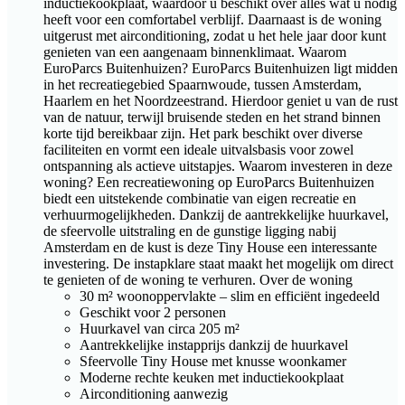
inductiekookplaat, waardoor u beschikt over alles wat u nodig
heeft voor een comfortabel verblijf. Daarnaast is de woning
uitgerust met airconditioning, zodat u het hele jaar door kunt
genieten van een aangenaam binnenklimaat. Waarom
EuroParcs Buitenhuizen? EuroParcs Buitenhuizen ligt midden
in het recreatiegebied Spaarnwoude, tussen Amsterdam,
Haarlem en het Noordzeestrand. Hierdoor geniet u van de rust
van de natuur, terwijl bruisende steden en het strand binnen
korte tijd bereikbaar zijn. Het park beschikt over diverse
faciliteiten en vormt een ideale uitvalsbasis voor zowel
ontspanning als actieve uitstapjes. Waarom investeren in deze
woning? Een recreatiewoning op EuroParcs Buitenhuizen
biedt een uitstekende combinatie van eigen recreatie en
verhuurmogelijkheden. Dankzij de aantrekkelijke huurkavel,
de sfeervolle uitstraling en de gunstige ligging nabij
Amsterdam en de kust is deze Tiny House een interessante
investering. De instapklare staat maakt het mogelijk om direct
te genieten of de woning te verhuren. Over de woning
30 m² woonoppervlakte – slim en efficiënt ingedeeld
Geschikt voor 2 personen
Huurkavel van circa 205 m²
Aantrekkelijke instapprijs dankzij de huurkavel
Sfeervolle Tiny House met knusse woonkamer
Moderne rechte keuken met inductiekookplaat
Airconditioning aanwezig