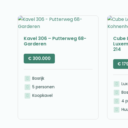
Kavel 306 – Putterweg 68-
Cube 
Garderen
Luxem
214
€
300.000
€
17
Bosrijk
Lu
5 personen
Bos
Koopkavel
4 
Huu