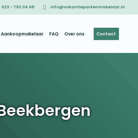
023 - 792 04 68
info@vakantieparkenmakelaar.nl
Aankoopmakelaar
FAQ
Over ons
Contact
 Beekbergen