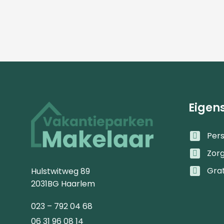
Eigen
Pers
Zor
Gra
Hulstwitweg 89
2031BG Haarlem
023 – 792 04 68
06 31 96 08 14