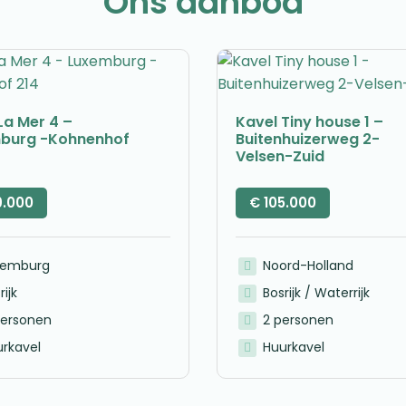
Ons aanbod
La Mer 4 –
Kavel Tiny house 1 –
burg -Kohnenhof
Buitenhuizerweg 2-
Velsen-Zuid
9.000
€
105.000
xemburg
Noord-Holland
rijk
Bosrijk / Waterrijk
personen
2 personen
rkavel
Huurkavel