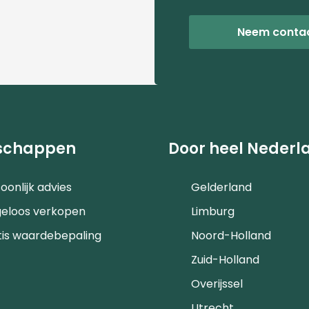
Neem conta
schappen
Door heel Nederl
oonlijk advies
Gelderland
geloos verkopen
Limburg
tis waardebepaling
Noord-Holland
Zuid-Holland
Overijssel
Utrecht