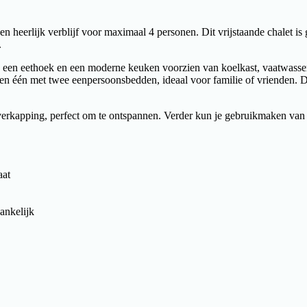
een heerlijk verblijf voor maximaal 4 personen. Dit vrijstaande chalet is
.
 een eethoek en een moderne keuken voorzien van koelkast, vaatwasser,
 één met twee eenpersoonsbedden, ideaal voor familie of vrienden. De b
verkapping, perfect om te ontspannen. Verder kun je gebruikmaken van g
aat
ankelijk