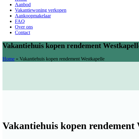
Aanbod
Vakantiewoning verkopen
Aankoopmakelaar
FAQ
Over ons
Contact
Vakantiehuis kopen rendement Westkapell
Home
»
Vakantiehuis kopen rendement Westkapelle
Vakantiehuis kopen rendement 