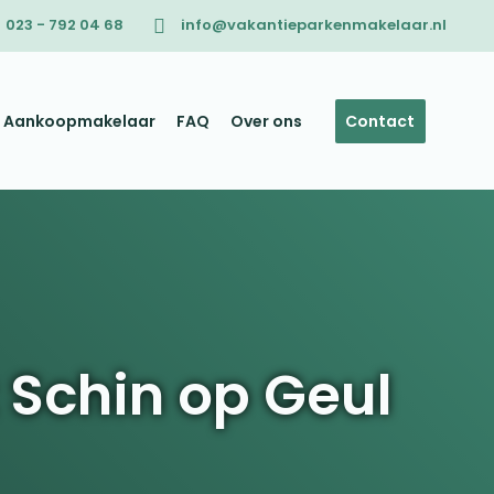
023 - 792 04 68
info@vakantieparkenmakelaar.nl
Aankoopmakelaar
FAQ
Over ons
Contact
Schin op Geul