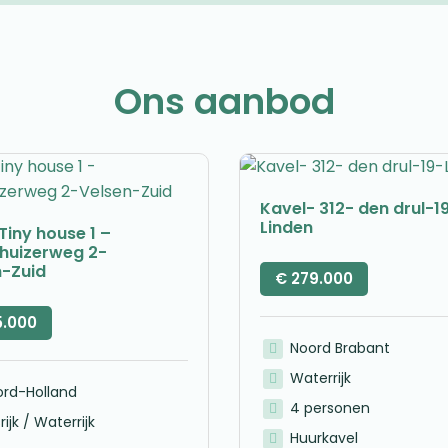
Ons aanbod
Kavel- 312- den drul-1
Linden
Tiny house 1 –
nhuizerweg 2-
n-Zuid
€
279.000
5.000
Noord Brabant
Waterrijk
ord-Holland
4 personen
rijk / Waterrijk
Huurkavel