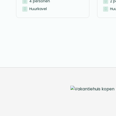
4 personen
2 
Huurkavel
Huu