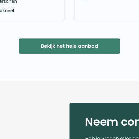
personen
rkavel
Bekijk het hele aanbod
Neem con
Heb je vragen over d