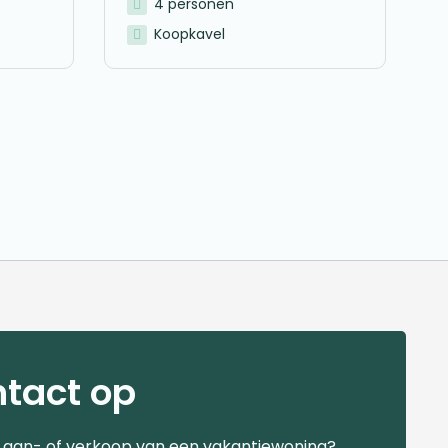
4 personen
Koopkavel
tact op
e aan- of verkoop van een vakantiewoning?