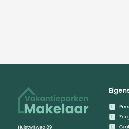
Eigen
Pers
Zor
Gra
Hulstwitweg 89