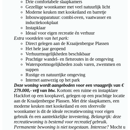
Drie comfortabele slaapkamers
Gezellige woonkamer met veel natuurlijk licht
Moderne keuken met kookeiland en barretje
Inbouwapparatuur: combi-oven, vaatwasser en
inductiekookplaat
Instapklaar
Ideaal voor eigen recreatie én verhuur
Extra voordelen van het park:
Direct gelegen aan de Kraaijenbergse Plassen
Het hele jaar geopend
Verhuurmogelijkheden beschikbaar
Prachtige wandel- en fietsroutes in de omgeving
Watersportmogelijkheden zoals varen, zwemmen en
suppen
Rustige en natuurrijke omgeving
Internet aanwezig op het park
Deze woning wordt aangeboden voor een vraagprijs van €
279.000,- vrij van btw.
Kortom: een ruime en instapklare
Hackfort op een koopkavel, gelegen op een prachtige locatie
aan de Kraaijenbergse Plassen. Met drie slaapkamers, een
moderne keuken met kookeiland en een sfeervolle
woonkamer is dit de ideale recreatiewoning voor eigen
gebruik én een aantrekkelijke investering.
Belangrijk: deze
recreatiewoning is bestemd voor recreatief gebruik.
Permanente bewoning is niet toegestaan.
Interesse?
Mocht u