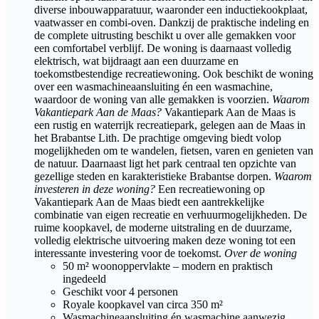
diverse inbouwapparatuur, waaronder een inductiekookplaat,
vaatwasser en combi-oven. Dankzij de praktische indeling en
de complete uitrusting beschikt u over alle gemakken voor
een comfortabel verblijf. De woning is daarnaast volledig
elektrisch, wat bijdraagt aan een duurzame en
toekomstbestendige recreatiewoning. Ook beschikt de woning
over een wasmachineaansluiting én een wasmachine,
waardoor de woning van alle gemakken is voorzien.
Waarom
Vakantiepark Aan de Maas?
Vakantiepark Aan de Maas is
een rustig en waterrijk recreatiepark, gelegen aan de Maas in
het Brabantse Lith. De prachtige omgeving biedt volop
mogelijkheden om te wandelen, fietsen, varen en genieten van
de natuur. Daarnaast ligt het park centraal ten opzichte van
gezellige steden en karakteristieke Brabantse dorpen.
Waarom
investeren in deze woning?
Een recreatiewoning op
Vakantiepark Aan de Maas biedt een aantrekkelijke
combinatie van eigen recreatie en verhuurmogelijkheden. De
ruime koopkavel, de moderne uitstraling en de duurzame,
volledig elektrische uitvoering maken deze woning tot een
interessante investering voor de toekomst.
Over de woning
50 m² woonoppervlakte – modern en praktisch
ingedeeld
Geschikt voor 4 personen
Royale koopkavel van circa 350 m²
Wasmachineaansluiting én wasmachine aanwezig