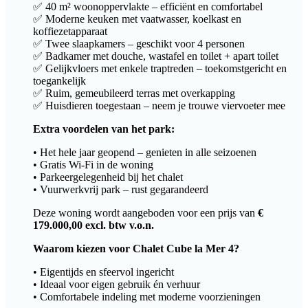
✅ 40 m² woonoppervlakte – efficiënt en comfortabel
✅ Moderne keuken met vaatwasser, koelkast en
koffiezetapparaat
✅ Twee slaapkamers – geschikt voor 4 personen
✅ Badkamer met douche, wastafel en toilet + apart toilet
✅ Gelijkvloers met enkele traptreden – toekomstgericht en
toegankelijk
✅ Ruim, gemeubileerd terras met overkapping
✅ Huisdieren toegestaan – neem je trouwe viervoeter mee
Extra voordelen van het park:
• Het hele jaar geopend – genieten in alle seizoenen
• Gratis Wi-Fi in de woning
• Parkeergelegenheid bij het chalet
• Vuurwerkvrij park – rust gegarandeerd
Deze woning wordt aangeboden voor een prijs van
€
179.000,00 excl. btw v.o.n.
Waarom kiezen voor Chalet Cube la Mer 4?
• Eigentijds en sfeervol ingericht
• Ideaal voor eigen gebruik én verhuur
• Comfortabele indeling met moderne voorzieningen