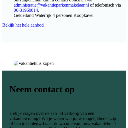
administratie@vakantieparkenmakelaar.nl
of telefonisch via
06-31960814
.
Gelderland
Waterrijk
4 personen
Koopkavel
Bekijk het hele aanbod
Neem contact op
Heb je vragen over de aan- of verkoop van een
vakantiewoning? Wil je weten wat jouw mogelijkheden zijn
of ben je benieuwd naar de waarde van jouw vakantiehuis?