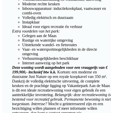
Moderne rechte keuken
Inbouwapparatuur: inductiekookplaat, vaatwasser en
combi-oven
Volledig elektrisch en duurzaam
Instapklaar
Ideaal voor eigen recreatie én verhuur
Extra voordelen van het park:
Gelegen aan de Maas
Rustige en waterrijke omgeving
Uitstekende wandel- en fietsroutes
Vaar- en watersportmogelijkheden in de directe
omgeving
Verhuurmogelijkheden beschikbaar
Internet aanwezig op het park
Deze woning wordt aangeboden voor een vraagprijs van €
199.900,- inclusief btw k.k.
Kortom: een moderne en
duurzame Just Nature op een royale koopkavel van 350 m².
Dankzij de volledig elektrische uitvoering, de complete
keuken en de prachtige ligging op Vakantiepark Aan de Maas
is dit een ideale recreatiewoning voor eigen gebruik én een
aantrekkelijke investering.
Belangrijk: deze recreatiewoning is
bestemd voor recreatief gebruik. Permanente bewoning is niet
toegestaan.
Interesse?
Mocht u geïnteresseerd zijn en een
bezichtiging willen plannen of meer informatie willen
ontvangen, dan kunt u contact opnemen via