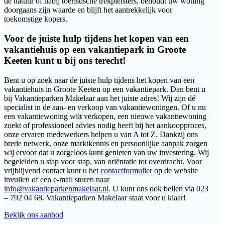
de natuur of nabij toeristische trekpleisters, behoudt uw woning
doorgaans zijn waarde en blijft het aantrekkelijk voor
toekomstige kopers.
Voor de juiste hulp tijdens het kopen van een
vakantiehuis op een vakantiepark in Groote
Keeten kunt u bij ons terecht!
Bent u op zoek naar de juiste hulp tijdens het kopen van een
vakantiehuis in Groote Keeten op een vakantiepark. Dan bent u
bij Vakantieparken Makelaar aan het juiste adres! Wij zijn dé
specialist in de aan- en verkoop van vakantiewoningen. Of u nu
een vakantiewoning wilt verkopen, een nieuwe vakantiewoning
zoekt of professioneel advies nodig heeft bij het aankoopproces,
onze ervaren medewerkers helpen u van A tot Z. Dankzij ons
brede netwerk, onze marktkennis en persoonlijke aanpak zorgen
wij ervoor dat u zorgeloos kunt genieten van uw investering. Wij
begeleiden u stap voor stap, van oriëntatie tot overdracht. Voor
vrijblijvend contact kunt u het
contactformulier
op de website
invullen of een e-mail sturen naar
info@vakantieparkenmakelaar.nl
. U kunt ons ook bellen via 023
– 792 04 68. Vakantieparken Makelaar staat voor u klaar!
Bekijk ons aanbod