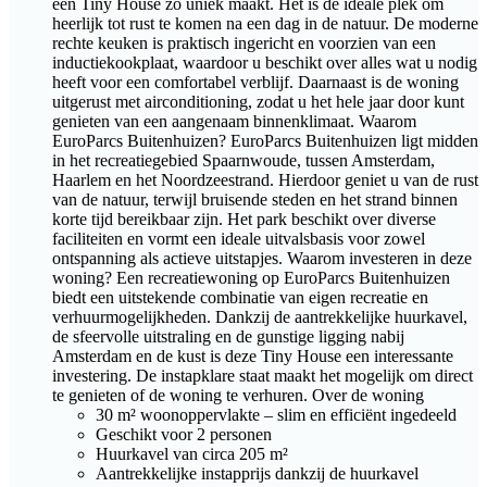
een Tiny House zo uniek maakt. Het is de ideale plek om
heerlijk tot rust te komen na een dag in de natuur. De moderne
rechte keuken is praktisch ingericht en voorzien van een
inductiekookplaat, waardoor u beschikt over alles wat u nodig
heeft voor een comfortabel verblijf. Daarnaast is de woning
uitgerust met airconditioning, zodat u het hele jaar door kunt
genieten van een aangenaam binnenklimaat. Waarom
EuroParcs Buitenhuizen? EuroParcs Buitenhuizen ligt midden
in het recreatiegebied Spaarnwoude, tussen Amsterdam,
Haarlem en het Noordzeestrand. Hierdoor geniet u van de rust
van de natuur, terwijl bruisende steden en het strand binnen
korte tijd bereikbaar zijn. Het park beschikt over diverse
faciliteiten en vormt een ideale uitvalsbasis voor zowel
ontspanning als actieve uitstapjes. Waarom investeren in deze
woning? Een recreatiewoning op EuroParcs Buitenhuizen
biedt een uitstekende combinatie van eigen recreatie en
verhuurmogelijkheden. Dankzij de aantrekkelijke huurkavel,
de sfeervolle uitstraling en de gunstige ligging nabij
Amsterdam en de kust is deze Tiny House een interessante
investering. De instapklare staat maakt het mogelijk om direct
te genieten of de woning te verhuren. Over de woning
30 m² woonoppervlakte – slim en efficiënt ingedeeld
Geschikt voor 2 personen
Huurkavel van circa 205 m²
Aantrekkelijke instapprijs dankzij de huurkavel