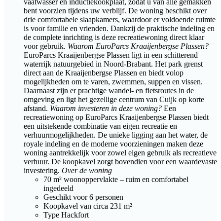
vaatwasser en inductiekookplaat, zodat u van alle gemakken
bent voorzien tijdens uw verblijf. De woning beschikt over
drie comfortabele slaapkamers, waardoor er voldoende ruimte
is voor familie en vrienden. Dankzij de praktische indeling en
de complete inrichting is deze recreatiewoning direct klaar
voor gebruik.
Waarom EuroParcs Kraaijenbergse Plassen?
EuroParcs Kraaijenbergse Plassen ligt in een schitterend
waterrijk natuurgebied in Noord-Brabant. Het park grenst
direct aan de Kraaijenbergse Plassen en biedt volop
mogelijkheden om te varen, zwemmen, suppen en vissen.
Daarnaast zijn er prachtige wandel- en fietsroutes in de
omgeving en ligt het gezellige centrum van Cuijk op korte
afstand.
Waarom investeren in deze woning?
Een
recreatiewoning op EuroParcs Kraaijenbergse Plassen biedt
een uitstekende combinatie van eigen recreatie en
verhuurmogelijkheden. De unieke ligging aan het water, de
royale indeling en de moderne voorzieningen maken deze
woning aantrekkelijk voor zowel eigen gebruik als recreatieve
verhuur. De koopkavel zorgt bovendien voor een waardevaste
investering.
Over de woning
70 m² woonoppervlakte – ruim en comfortabel
ingedeeld
Geschikt voor 6 personen
Koopkavel van circa 231 m²
Type Hackfort