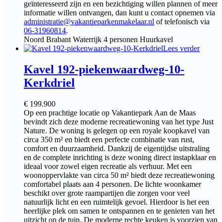
geïnteresseerd zijn en een bezichtiging willen plannen of meer
informatie willen ontvangen, dan kunt u contact opnemen via
administratie@vakantieparkenmakelaar.nl
of telefonisch via
06-31960814
.
Noord Brabant
Waterrijk
4 personen
Huurkavel
Lees verder
Kavel 192-piekenwaardweg-10-
Kerkdriel
€
199.900
Op een prachtige locatie op Vakantiepark Aan de Maas
bevindt zich deze moderne recreatiewoning van het type Just
Nature. De woning is gelegen op een royale koopkavel van
circa 350 m² en biedt een perfecte combinatie van rust,
comfort en duurzaamheid. Dankzij de eigentijdse uitstraling
en de complete inrichting is deze woning direct instapklaar en
ideaal voor zowel eigen recreatie als verhuur. Met een
woonoppervlakte van circa 50 m² biedt deze recreatiewoning
comfortabel plaats aan 4 personen. De lichte woonkamer
beschikt over grote raampartijen die zorgen voor veel
natuurlijk licht en een ruimtelijk gevoel. Hierdoor is het een
heerlijke plek om samen te ontspannen en te genieten van het
uitzicht op de tuin. De moderne rechte keuken is voorzien van