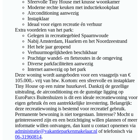
Sfeervolle Tiny House met knusse woonkamer
Moderne rechte keuken met inductiekookplaat
Airconditioning aanwezig
Instapklaar
Ideaal voor eigen recreatie én verhuur
Extra voordelen van het park:
Gelegen in recreatiegebied Spaarnwoude
Nabij Amsterdam, Haarlem en het Noordzeestrand
Het hele jaar geopend
Verhuurmogelijkheden beschikbaar
Prachtige wandel- en fietsroutes in de omgeving
Diverse parkfaciliteiten aanwezig
Internet aanwezig op het park
Deze woning wordt aangeboden voor een vraagprijs van €
105.000,- vrij van btw. Kortom: een sfeervolle en instapklare
Tiny House op een ruime huurkavel. Dankzij de gezellige
uitstraling, de airconditioning en de gunstige ligging op
EuroParcs Buitenhuizen is dit een ideale recreatiewoning voor
eigen gebruik én een aantrekkelijke investering. Belangrijk:
deze recreatiewoning is bestemd voor recreatief gebruik.
Permanente bewoning is niet toegestaan. Interesse? Mocht u
geïnteresseerd zijn en een bezichtiging willen plannen of meer
informatie willen ontvangen, dan kunt u contact opnemen via
administratie@vakantieparkenmakelaar.nl
of telefonisch via
06-31960814
.