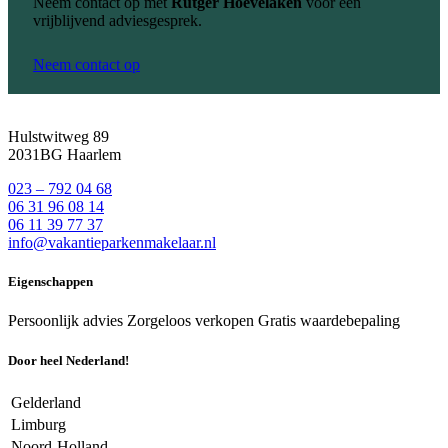
Neem contact op met
Rutger Hoevelaken
voor een
vrijblijvend adviesgesprek.
Neem contact op
Hulstwitweg 89
2031BG Haarlem
023 – 792 04 68
06 31 96 08 14
06 11 39 77 37
info@vakantieparkenmakelaar.nl
Eigenschappen
Persoonlijk advies
Zorgeloos verkopen
Gratis waardebepaling
Door heel Nederland!
Gelderland
Limburg
Noord-Holland