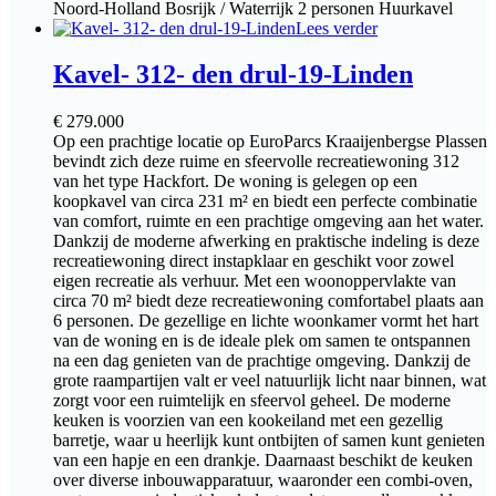
Noord-Holland
Bosrijk / Waterrijk
2 personen
Huurkavel
Lees verder
Kavel- 312- den drul-19-Linden
€
279.000
Op een prachtige locatie op EuroParcs Kraaijenbergse Plassen
bevindt zich deze ruime en sfeervolle recreatiewoning 312
van het type Hackfort. De woning is gelegen op een
koopkavel van circa 231 m² en biedt een perfecte combinatie
van comfort, ruimte en een prachtige omgeving aan het water.
Dankzij de moderne afwerking en praktische indeling is deze
recreatiewoning direct instapklaar en geschikt voor zowel
eigen recreatie als verhuur. Met een woonoppervlakte van
circa 70 m² biedt deze recreatiewoning comfortabel plaats aan
6 personen. De gezellige en lichte woonkamer vormt het hart
van de woning en is de ideale plek om samen te ontspannen
na een dag genieten van de prachtige omgeving. Dankzij de
grote raampartijen valt er veel natuurlijk licht naar binnen, wat
zorgt voor een ruimtelijk en sfeervol geheel. De moderne
keuken is voorzien van een kookeiland met een gezellig
barretje, waar u heerlijk kunt ontbijten of samen kunt genieten
van een hapje en een drankje. Daarnaast beschikt de keuken
over diverse inbouwapparatuur, waaronder een combi-oven,