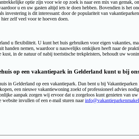
ntrekkelijke optie zijn voor wie op zoek is naar een mix van gemak, o
, waardoor u en uw gasten altijd iets te doen hebben. Bovendien is het 
investering is dit interessant: door de populariteit van vakantieparken 
hier zelf veel voor te hoeven doen.
land u flexibiliteit. U kunt het huis gebruiken voor eigen vakanties, 
e uit handen nemen, waardoor u nauwelijks omkijken heeft naar de prakt
kust, in de natuur of nabij toeristische trekpleisters, behoudt uw wonin
ehuis op een vakantiepark in Gelderland kunt u bij ons
uis in Gelderland op een vakantiepark. Dan bent u bij Vakantieparken Ma
open, een nieuwe vakantiewoning zoekt of professioneel advies nodig
lijke aanpak zorgen wij ervoor dat u zorgeloos kunt genieten van uw in
 website invullen of een e-mail sturen naar
info@vakantieparkenmakela