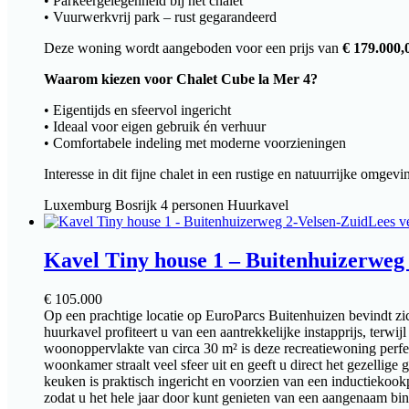
• Parkeergelegenheid bij het chalet
• Vuurwerkvrij park – rust gegarandeerd
Deze woning wordt aangeboden voor een prijs van
€ 179.000,0
Waarom kiezen voor Chalet Cube la Mer 4?
• Eigentijds en sfeervol ingericht
• Ideaal voor eigen gebruik én verhuur
• Comfortabele indeling met moderne voorzieningen
Interesse in dit fijne chalet in een rustige en natuurrijke omg
Luxemburg
Bosrijk
4 personen
Huurkavel
Lees v
Kavel Tiny house 1 – Buitenhuizerweg
€
105.000
Op een prachtige locatie op EuroParcs Buitenhuizen bevindt zi
huurkavel profiteert u van een aantrekkelijke instapprijs, terw
woonoppervlakte van circa 30 m² is deze recreatiewoning perf
woonkamer straalt veel sfeer uit en geeft u direct het gezellig
keuken is praktisch ingericht en voorzien van een inductiekookp
zodat u het hele jaar door kunt genieten van een aangenaam b