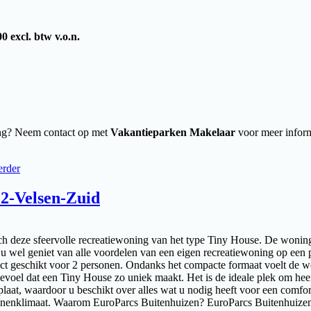
0 excl. btw v.o.n.
eving? Neem contact op met
Vakantieparken Makelaar
voor meer inform
erder
 2-Velsen-Zuid
ch deze sfeervolle recreatiewoning van het type Tiny House. De wonin
ijl u wel geniet van alle voordelen van een eigen recreatiewoning op een
ect geschikt voor 2 personen. Ondanks het compacte formaat voelt de w
e gevoel dat een Tiny House zo uniek maakt. Het is de ideale plek om hee
laat, waardoor u beschikt over alles wat u nodig heeft voor een comfort
innenklimaat. Waarom EuroParcs Buitenhuizen? EuroParcs Buitenhuizen