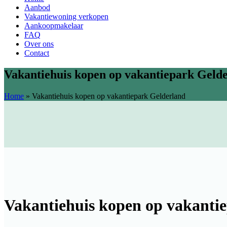
Aanbod
Vakantiewoning verkopen
Aankoopmakelaar
FAQ
Over ons
Contact
Vakantiehuis kopen op vakantiepark Geld
Home
»
Vakantiehuis kopen op vakantiepark Gelderland
Vakantiehuis kopen op vakanti