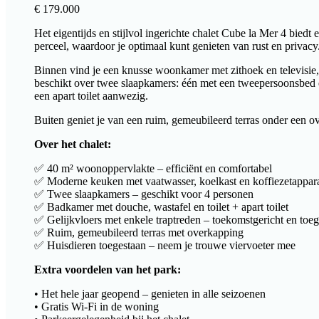
€
179.000
Het eigentijds en stijlvol ingerichte chalet Cube la Mer 4 biedt 
perceel, waardoor je optimaal kunt genieten van rust en privacy
Binnen vind je een knusse woonkamer met zithoek en televisie,
beschikt over twee slaapkamers: één met een tweepersoonsbed en
een apart toilet aanwezig.
Buiten geniet je van een ruim, gemeubileerd terras onder een o
Over het chalet:
✅ 40 m² woonoppervlakte – efficiënt en comfortabel
✅ Moderne keuken met vaatwasser, koelkast en koffiezetappar
✅ Twee slaapkamers – geschikt voor 4 personen
✅ Badkamer met douche, wastafel en toilet + apart toilet
✅ Gelijkvloers met enkele traptreden – toekomstgericht en toeg
✅ Ruim, gemeubileerd terras met overkapping
✅ Huisdieren toegestaan – neem je trouwe viervoeter mee
Extra voordelen van het park:
• Het hele jaar geopend – genieten in alle seizoenen
• Gratis Wi-Fi in de woning