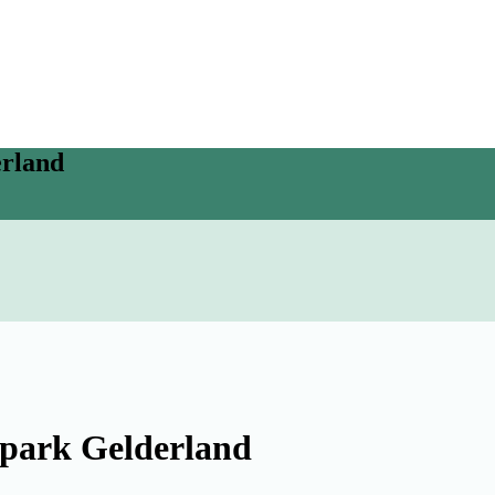
erland
epark Gelderland