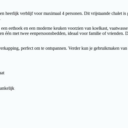
een heerlijk verblijf voor maximaal 4 personen. Dit vrijstaande chalet is
.
 een eethoek en een moderne keuken voorzien van koelkast, vaatwasser,
 één met twee eenpersoonsbedden, ideaal voor familie of vrienden. De b
verkapping, perfect om te ontspannen. Verder kun je gebruikmaken van g
aat
ankelijk