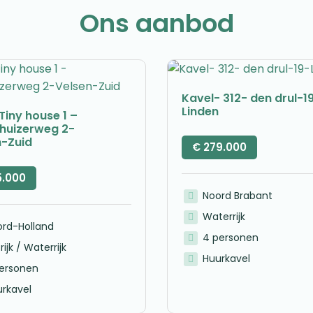
Ons aanbod
Kavel- 312- den drul-1
Linden
Tiny house 1 –
nhuizerweg 2-
n-Zuid
€
279.000
5.000
Noord Brabant
Waterrijk
ord-Holland
4 personen
rijk / Waterrijk
Huurkavel
personen
rkavel