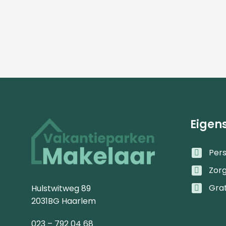
Eigen
Pers
Zor
Gra
Hulstwitweg 89
2031BG Haarlem
023 – 792 04 68