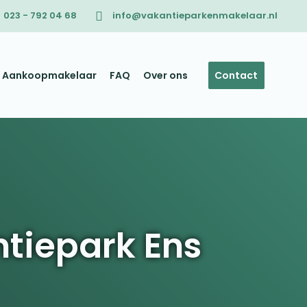
023 - 792 04 68
info@vakantieparkenmakelaar.nl
Aankoopmakelaar
FAQ
Over ons
Contact
tiepark Ens