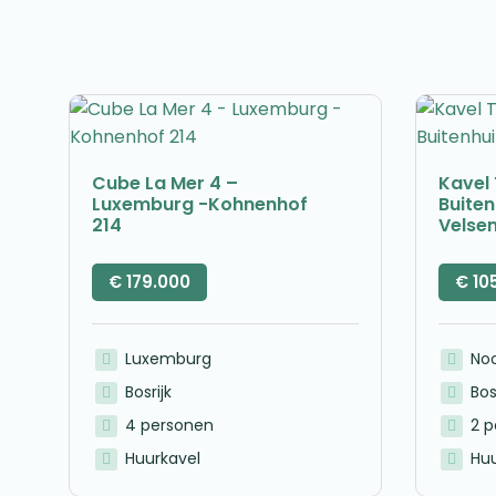
Cube La Mer 4 –
Kavel 
Luxemburg -Kohnenhof
Buite
214
Velse
€
179.000
€
10
Luxemburg
No
Bosrijk
Bos
4 personen
2 
Huurkavel
Huu