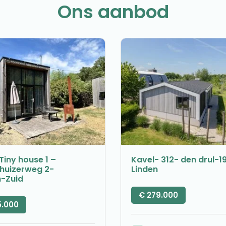
Ons aanbod
Tiny house 1 –
Kavel- 312- den drul-1
nhuizerweg 2-
Linden
n-Zuid
€
279.000
5.000