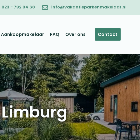
023 - 792 04 68
info@vakantieparkenmakelaar.nl
Aankoopmakelaar
FAQ
Over ons
Contact
 Limburg