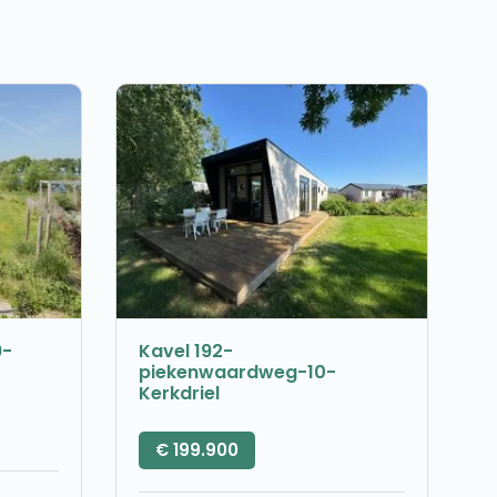
9-
Kavel 192-
piekenwaardweg-10-
Kerkdriel
€
199.900