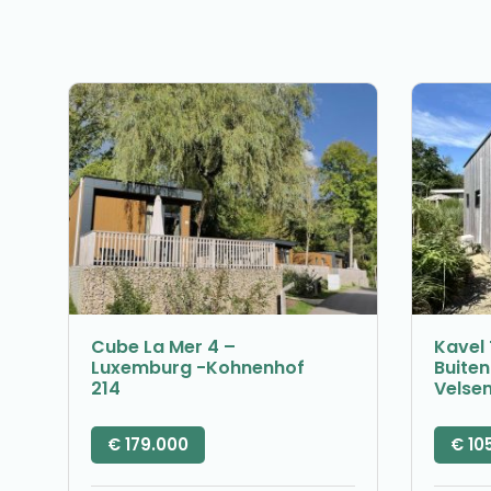
Cube La Mer 4 –
Kavel 
Luxemburg -Kohnenhof
Buite
214
Velse
€
179.000
€
10