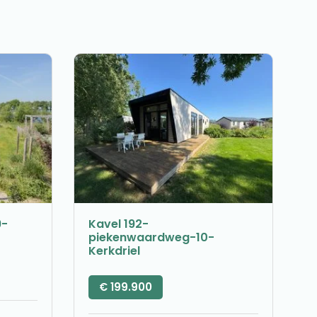
9-
Kavel 192-
piekenwaardweg-10-
Kerkdriel
€
199.900