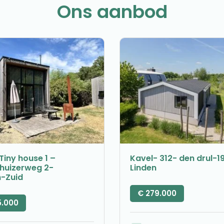
Ons aanbod
Tiny house 1 –
Kavel- 312- den drul-1
nhuizerweg 2-
Linden
n-Zuid
€
279.000
5.000