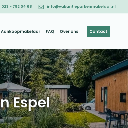
023 - 792 04 68
info@vakantieparkenmakelaar.nl
Aankoopmakelaar
FAQ
Over ons
Contact
n Espel