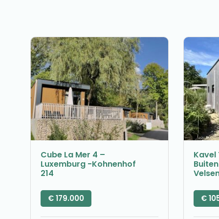
Cube La Mer 4 –
Kavel 
Luxemburg -Kohnenhof
Buite
214
Velse
€
179.000
€
10