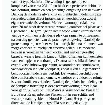
van het type Hackfort. De woning is gelegen op een
koopkavel van circa 231 m² en biedt een perfecte combinatie
van comfort, ruimte en een prachtige omgeving aan het water.
Dankzij de moderne afwerking en praktische indeling is deze
recreatiewoning direct instapklaar en geschikt voor zowel
eigen recreatie als verhuur. Met een woonoppervlakte van
circa 70 m² biedt deze recreatiewoning comfortabel plaats aan
6 personen. De gezellige en lichte woonkamer vormt het hart
van de woning en is de ideale plek om samen te ontspannen
na een dag genieten van de prachtige omgeving. Dankzij de
grote raampartijen valt er veel natuurlijk licht naar binnen, wat
zorgt voor een ruimtelijk en sfeervol geheel. De moderne
keuken is voorzien van een kookeiland met een gezellig
barretje, waar u heerlijk kunt ontbijten of samen kunt genieten
van een hapje en een drankje. Daarnaast beschikt de keuken
over diverse inbouwapparatuur, waaronder een combi-oven,
vaatwasser en inductiekookplaat, zodat u van alle gemakken
bent voorzien tijdens uw verblijf. De woning beschikt over
drie comfortabele slaapkamers, waardoor er voldoende ruimte
is voor familie en vrienden. Dankzij de praktische indeling en
de complete inrichting is deze recreatiewoning direct klaar
voor gebruik.
Waarom EuroParcs Kraaijenbergse Plassen?
EuroParcs Kraaijenbergse Plassen ligt in een schitterend
waterrijk natuurgebied in Noord-Brabant. Het park grenst
direct aan de Kraaijenbergse Plassen en biedt volop