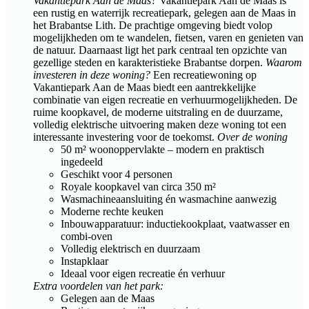
Vakantiepark Aan de Maas?
Vakantiepark Aan de Maas is
een rustig en waterrijk recreatiepark, gelegen aan de Maas in
het Brabantse Lith. De prachtige omgeving biedt volop
mogelijkheden om te wandelen, fietsen, varen en genieten van
de natuur. Daarnaast ligt het park centraal ten opzichte van
gezellige steden en karakteristieke Brabantse dorpen.
Waarom
investeren in deze woning?
Een recreatiewoning op
Vakantiepark Aan de Maas biedt een aantrekkelijke
combinatie van eigen recreatie en verhuurmogelijkheden. De
ruime koopkavel, de moderne uitstraling en de duurzame,
volledig elektrische uitvoering maken deze woning tot een
interessante investering voor de toekomst.
Over de woning
50 m² woonoppervlakte – modern en praktisch
ingedeeld
Geschikt voor 4 personen
Royale koopkavel van circa 350 m²
Wasmachineaansluiting én wasmachine aanwezig
Moderne rechte keuken
Inbouwapparatuur: inductiekookplaat, vaatwasser en
combi-oven
Volledig elektrisch en duurzaam
Instapklaar
Ideaal voor eigen recreatie én verhuur
Extra voordelen van het park:
Gelegen aan de Maas