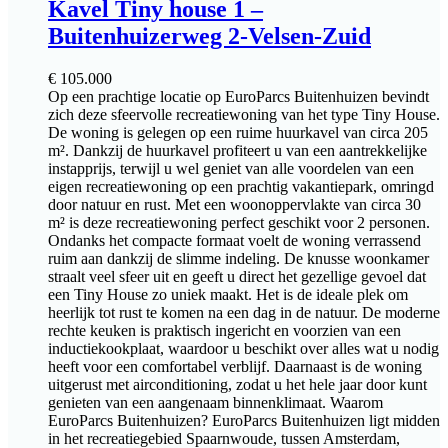
Kavel Tiny house 1 –
Buitenhuizerweg 2-Velsen-Zuid
€
105.000
Op een prachtige locatie op EuroParcs Buitenhuizen bevindt
zich deze sfeervolle recreatiewoning van het type Tiny House.
De woning is gelegen op een ruime huurkavel van circa 205
m². Dankzij de huurkavel profiteert u van een aantrekkelijke
instapprijs, terwijl u wel geniet van alle voordelen van een
eigen recreatiewoning op een prachtig vakantiepark, omringd
door natuur en rust. Met een woonoppervlakte van circa 30
m² is deze recreatiewoning perfect geschikt voor 2 personen.
Ondanks het compacte formaat voelt de woning verrassend
ruim aan dankzij de slimme indeling. De knusse woonkamer
straalt veel sfeer uit en geeft u direct het gezellige gevoel dat
een Tiny House zo uniek maakt. Het is de ideale plek om
heerlijk tot rust te komen na een dag in de natuur. De moderne
rechte keuken is praktisch ingericht en voorzien van een
inductiekookplaat, waardoor u beschikt over alles wat u nodig
heeft voor een comfortabel verblijf. Daarnaast is de woning
uitgerust met airconditioning, zodat u het hele jaar door kunt
genieten van een aangenaam binnenklimaat. Waarom
EuroParcs Buitenhuizen? EuroParcs Buitenhuizen ligt midden
in het recreatiegebied Spaarnwoude, tussen Amsterdam,