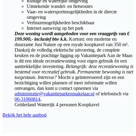
Rustige en waterrijke omgeving
Uitstekende wandel- en fietsroutes
Vaar- en watersportmogelijkheden in de directe
omgeving
Verhuurmogelijkheden beschikbaar
Internet aanwezig op het park
Deze woning wordt aangeboden voor een vraagprijs van €
199.900,- inclusief btw k.k.
Kortom: een moderne en
duurzame Just Nature op een royale koopkavel van 350 m².
Dankzij de volledig elektrische uitvoering, de complete
keuken en de prachtige ligging op Vakantiepark Aan de Maas
is dit een ideale recreatiewoning voor eigen gebruik én een
aantrekkelijke investering.
Belangrijk: deze recreatiewoning is
bestemd voor recreatief gebruik. Permanente bewoning is niet
toegestaan.
Interesse?
Mocht u geïnteresseerd zijn en een
bezichtiging willen plannen of meer informatie willen
ontvangen, dan kunt u contact opnemen via
administratie@vakantieparkenmakelaar.nl
of telefonisch via
06-31960814
.
Gelderland
Waterrijk
4 personen
Koopkavel
Bekijk het hele aanbod