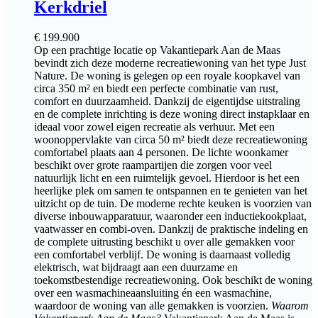
Kerkdriel
€
199.900
Op een prachtige locatie op Vakantiepark Aan de Maas
bevindt zich deze moderne recreatiewoning van het type Just
Nature. De woning is gelegen op een royale koopkavel van
circa 350 m² en biedt een perfecte combinatie van rust,
comfort en duurzaamheid. Dankzij de eigentijdse uitstraling
en de complete inrichting is deze woning direct instapklaar en
ideaal voor zowel eigen recreatie als verhuur. Met een
woonoppervlakte van circa 50 m² biedt deze recreatiewoning
comfortabel plaats aan 4 personen. De lichte woonkamer
beschikt over grote raampartijen die zorgen voor veel
natuurlijk licht en een ruimtelijk gevoel. Hierdoor is het een
heerlijke plek om samen te ontspannen en te genieten van het
uitzicht op de tuin. De moderne rechte keuken is voorzien van
diverse inbouwapparatuur, waaronder een inductiekookplaat,
vaatwasser en combi-oven. Dankzij de praktische indeling en
de complete uitrusting beschikt u over alle gemakken voor
een comfortabel verblijf. De woning is daarnaast volledig
elektrisch, wat bijdraagt aan een duurzame en
toekomstbestendige recreatiewoning. Ook beschikt de woning
over een wasmachineaansluiting én een wasmachine,
waardoor de woning van alle gemakken is voorzien.
Waarom