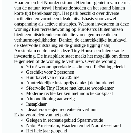
Haarlem en het Noordzeestrand. Hierdoor geniet u van de rust
van de natuur, terwijl bruisende steden en het strand binnen
korte tijd bereikbaar zijn. Het park beschikt over diverse
faciliteiten en vormt een ideale uitvalsbasis voor zowel
ontspanning als actieve uitstapjes. Waarom investeren in deze
woning? Een recreatiewoning op EuroParcs Buitenhuizen
biedt een uitstekende combinatie van eigen recreatie en
verhuurmogelijkheden. Dankzij de aantrekkelijke huurkavel,
de sfeervolle uitstraling en de gunstige ligging nabij
Amsterdam en de kust is deze Tiny House een interessante
investering. De instapklare staat maakt het mogelijk om direct
te genieten of de woning te verhuren. Over de woning
30 m² woonoppervlakte – slim en efficiënt ingedeeld
Geschikt voor 2 personen
Huurkavel van circa 205 m²
Aantrekkelijke instapprijs dankzij de huurkavel
Sfeervolle Tiny House met knusse woonkamer
Moderne rechte keuken met inductiekookplaat
Airconditioning aanwezig
Instapklaar
Ideaal voor eigen recreatie én verhuur
Extra voordelen van het park:
Gelegen in recreatiegebied Spaarnwoude
Nabij Amsterdam, Haarlem en het Noordzeestrand
Het hele jaar geopend