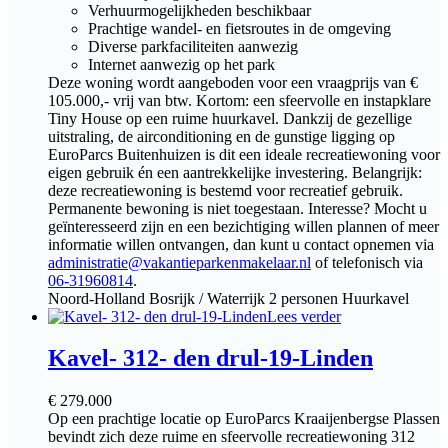
Verhuurmogelijkheden beschikbaar
Prachtige wandel- en fietsroutes in de omgeving
Diverse parkfaciliteiten aanwezig
Internet aanwezig op het park
Deze woning wordt aangeboden voor een vraagprijs van €
105.000,- vrij van btw. Kortom: een sfeervolle en instapklare
Tiny House op een ruime huurkavel. Dankzij de gezellige
uitstraling, de airconditioning en de gunstige ligging op
EuroParcs Buitenhuizen is dit een ideale recreatiewoning voor
eigen gebruik én een aantrekkelijke investering. Belangrijk:
deze recreatiewoning is bestemd voor recreatief gebruik.
Permanente bewoning is niet toegestaan. Interesse? Mocht u
geïnteresseerd zijn en een bezichtiging willen plannen of meer
informatie willen ontvangen, dan kunt u contact opnemen via
administratie@vakantieparkenmakelaar.nl
of telefonisch via
06-31960814
.
Noord-Holland
Bosrijk / Waterrijk
2 personen
Huurkavel
Lees verder
Kavel- 312- den drul-19-Linden
€
279.000
Op een prachtige locatie op EuroParcs Kraaijenbergse Plassen
bevindt zich deze ruime en sfeervolle recreatiewoning 312