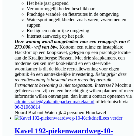
Het hele jaar geopend
Verhuurmogelijkheden beschikbaar
Prachtige wandel- en fietsroutes in de omgeving
Watersportmogelijkheden zoals varen, zwemmen en
suppen
Rustige en natuurrijke omgeving
Internet aanwezig op het park
Deze woning wordt aangeboden voor een vraagprijs van €
279.000,- vrij van btw.
Kortom: een ruime en instapklare
Hackfort op een koopkavel, gelegen op een prachtige locatie
aan de Kraaijenbergse Plassen. Met drie slaapkamers, een
moderne keuken met kookeiland en een sfeervolle
woonkamer is dit de ideale recreatiewoning voor eigen
gebruik én een aantrekkelijke investering.
Belangrijk: deze
recreatiewoning is bestemd voor recreatief gebruik.
Permanente bewoning is niet toegestaan.
Interesse?
Mocht u
geïnteresseerd zijn en een bezichtiging willen plannen of meer
informatie willen ontvangen, dan kunt u contact opnemen via
administratie@vakantieparkenmakelaar.nl
of telefonisch via
06-31960814
.
Noord Brabant
Waterrijk
4 personen
Huurkavel
Lees verder
Kavel 192-piekenwaardweg-10-