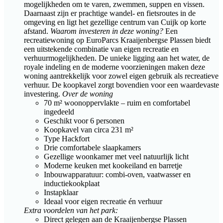
mogelijkheden om te varen, zwemmen, suppen en vissen.
Daarnaast zijn er prachtige wandel- en fietsroutes in de
omgeving en ligt het gezellige centrum van Cuijk op korte
afstand.
Waarom investeren in deze woning?
Een
recreatiewoning op EuroParcs Kraaijenbergse Plassen biedt
een uitstekende combinatie van eigen recreatie en
verhuurmogelijkheden. De unieke ligging aan het water, de
royale indeling en de moderne voorzieningen maken deze
woning aantrekkelijk voor zowel eigen gebruik als recreatieve
verhuur. De koopkavel zorgt bovendien voor een waardevaste
investering.
Over de woning
70 m² woonoppervlakte – ruim en comfortabel
ingedeeld
Geschikt voor 6 personen
Koopkavel van circa 231 m²
Type Hackfort
Drie comfortabele slaapkamers
Gezellige woonkamer met veel natuurlijk licht
Moderne keuken met kookeiland en barretje
Inbouwapparatuur: combi-oven, vaatwasser en
inductiekookplaat
Instapklaar
Ideaal voor eigen recreatie én verhuur
Extra voordelen van het park:
Direct gelegen aan de Kraaijenbergse Plassen