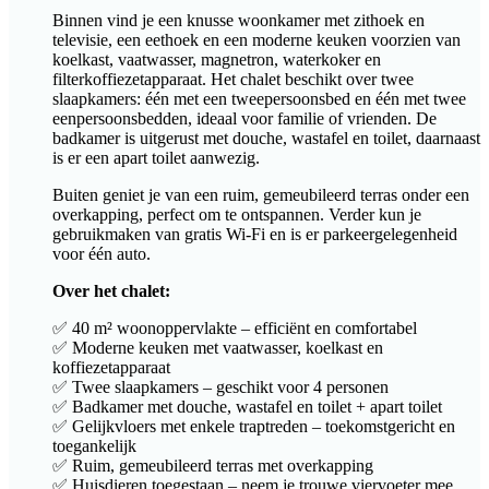
Binnen vind je een knusse woonkamer met zithoek en
televisie, een eethoek en een moderne keuken voorzien van
koelkast, vaatwasser, magnetron, waterkoker en
filterkoffiezetapparaat. Het chalet beschikt over twee
slaapkamers: één met een tweepersoonsbed en één met twee
eenpersoonsbedden, ideaal voor familie of vrienden. De
badkamer is uitgerust met douche, wastafel en toilet, daarnaast
is er een apart toilet aanwezig.
Buiten geniet je van een ruim, gemeubileerd terras onder een
overkapping, perfect om te ontspannen. Verder kun je
gebruikmaken van gratis Wi-Fi en is er parkeergelegenheid
voor één auto.
Over het chalet:
✅ 40 m² woonoppervlakte – efficiënt en comfortabel
✅ Moderne keuken met vaatwasser, koelkast en
koffiezetapparaat
✅ Twee slaapkamers – geschikt voor 4 personen
✅ Badkamer met douche, wastafel en toilet + apart toilet
✅ Gelijkvloers met enkele traptreden – toekomstgericht en
toegankelijk
✅ Ruim, gemeubileerd terras met overkapping
✅ Huisdieren toegestaan – neem je trouwe viervoeter mee