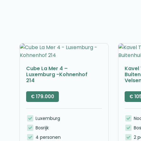
Cube La Mer 4 –
Kavel 
Luxemburg -Kohnenhof
Buite
214
Velse
€
179.000
€
10
Luxemburg
No
Bosrijk
Bos
4 personen
2 