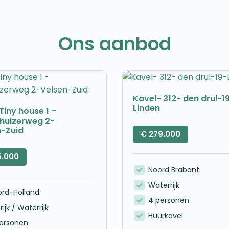
Ons aanbod
Kavel- 312- den drul-1
Linden
Tiny house 1 –
nhuizerweg 2-
n-Zuid
€
279.000
5.000
Noord Brabant
Waterrijk
ord-Holland
4 personen
rijk / Waterrijk
Huurkavel
personen