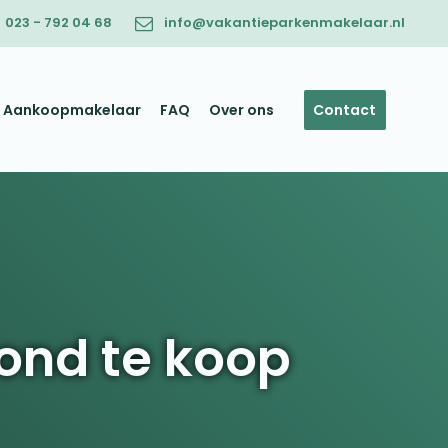
023 - 792 04 68
info@vakantieparkenmakelaar.nl
Aankoopmakelaar
FAQ
Over ons
Contact
ond te koop