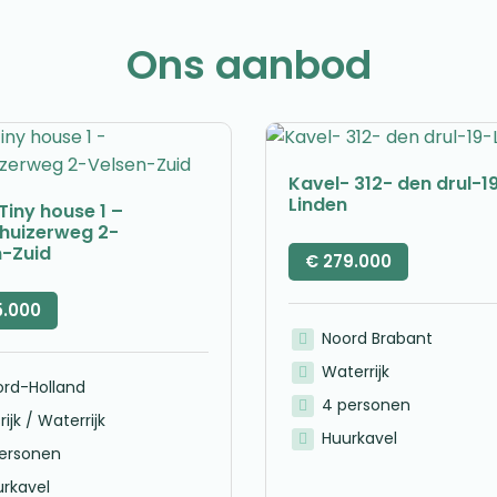
Ons aanbod
Kavel- 312- den drul-1
Linden
Tiny house 1 –
nhuizerweg 2-
n-Zuid
€
279.000
5.000
Noord Brabant
Waterrijk
ord-Holland
4 personen
rijk / Waterrijk
Huurkavel
personen
rkavel