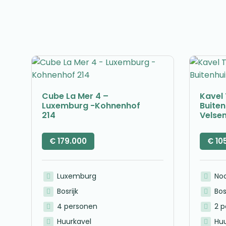
Cube La Mer 4 –
Kavel 
Luxemburg -Kohnenhof
Buite
214
Velse
€
179.000
€
10
Luxemburg
No
Bosrijk
Bos
4 personen
2 
Huurkavel
Huu