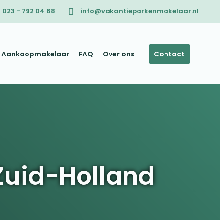
023 - 792 04 68
info@vakantieparkenmakelaar.nl
Aankoopmakelaar
FAQ
Over ons
Contact
Zuid-Holland