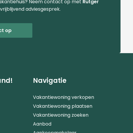
akantiehuis? Neem contact op met
Rutger
vrijblijvend adviesgesprek.
ct op
and!
Navigatie
Vakantiewoning verkopen
Vakantiewoning plaatsen
Vakantiewoning zoeken
Aanbod
Aankoopmakelaar