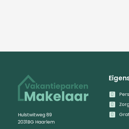
Eigen
Pers
Zor
Gra
Hulstwitweg 89
2031BG Haarlem