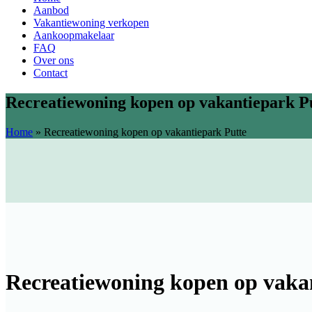
Aanbod
Vakantiewoning verkopen
Aankoopmakelaar
FAQ
Over ons
Contact
Recreatiewoning kopen op vakantiepark P
Home
»
Recreatiewoning kopen op vakantiepark Putte
Recreatiewoning kopen op vaka