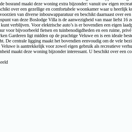
an de bosrand maakt deze woning extra bijzonder: vanuit uw eigen recre
hikt over een gezellige en comfortabele woonkamer waar u heerlijk ku
 voorzien van diverse inbouwapparatuur en beschikt daarnaast over een
spunt van deze Boslodge Villa is de aanwezigheid van maar liefst 16 z
unt verblijven. Voor elektrische auto’s is er bovendien een eigen la
ur voor bijvoorbeeld fietsen en tuinbenodigdheden en een ruime, privé 
en Garderen ligt midden op de prachtige Veluwe en is een ideale bestem
ocht. De centrale ligging maakt het bovendien eenvoudig om de vele be
Veluwe is aantrekkelijk voor zowel eigen gebruik als recreatieve verh
nheid maakt deze woning bijzonder interessant. U beschikt over een co
deeld