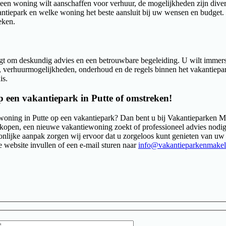
 een woning wilt aanschaffen voor verhuur, de mogelijkheden zijn diver
ntiepark en welke woning het beste aansluit bij uw wensen en budget. 
eken.
gt om deskundig advies en een betrouwbare begeleiding. U wilt immers 
, verhuurmogelijkheden, onderhoud en de regels binnen het vakantiepar
is.
p een vakantiepark in Putte of omstreken!
woning in Putte op een vakantiepark? Dan bent u bij Vakantieparken Make
open, een nieuwe vakantiewoning zoekt of professioneel advies nodig
lijke aanpak zorgen wij ervoor dat u zorgeloos kunt genieten van uw in
 website invullen of een e-mail sturen naar
info@vakantieparkenmakela