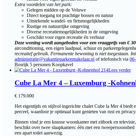
Extra voordelen van het park:
Gelegen midden op de Veluwe
Direct toegang tot prachtige bossen en natuur
Uitstekende wandel- en fietsmogelijkheden
Rustige en natuurrijke omgeving
Diverse recreatiemogelijkheden in de omgeving
Geschikt voor eigen recreatie én verhuur
Deze woning wordt aangeboden voor een vraagprijs van € 300.
airconditioning, een eigen laadpaal, schuur en parkeergelegen
recreatief gebruik. Permanente bewoning is niet toegestaan.
In
administratie@vakantieparkenmakelaar.nl
of telefonisch via
06
Bosrijk
5 personen
Koopkavel
Lees verder
Cube La Mer 4 – Luxemburg -Kohnen
€
179.000
Het eigentijds en stijlvol ingerichte chalet Cube la Mer 4 biedt 
perceel, waardoor je optimaal kunt genieten van rust en privacy
Binnen vind je een knusse woonkamer met zithoek en televisie,
beschikt over twee slaapkamers: één met een tweepersoonsbed en
een apart toilet aanwezig.