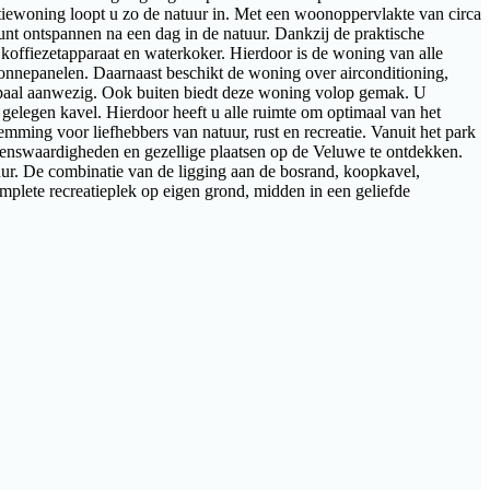
atiewoning loopt u zo de natuur in. Met een woonoppervlakte van circa
nt ontspannen na een dag in de natuur. Dankzij de praktische
 koffiezetapparaat en waterkoker. Hierdoor is de woning van alle
onnepanelen. Daarnaast beschikt de woning over airconditioning,
adpaal aanwezig. Ook buiten biedt deze woning volop gemak. U
gelegen kavel. Hierdoor heeft u alle ruimte om optimaal van het
ming voor liefhebbers van natuur, rust en recreatie. Vanuit het park
zienswaardigheden en gezellige plaatsen op de Veluwe te ontdekken.
uur. De combinatie van de ligging aan de bosrand, koopkavel,
mplete recreatieplek op eigen grond, midden in een geliefde