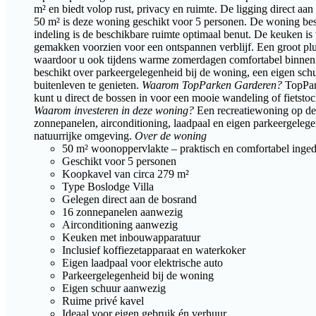
m² en biedt volop rust, privacy en ruimte. De ligging direct a
50 m² is deze woning geschikt voor 5 personen. De woning besc
indeling is de beschikbare ruimte optimaal benut. De keuken is
gemakken voorzien voor een ontspannen verblijf. Een groot plu
waardoor u ook tijdens warme zomerdagen comfortabel binnen k
beschikt over parkeergelegenheid bij de woning, een eigen schu
buitenleven te genieten.
Waarom TopParken Garderen?
TopPark
kunt u direct de bossen in voor een mooie wandeling of fietst
Waarom investeren in deze woning?
Een recreatiewoning op de 
zonnepanelen, airconditioning, laadpaal en eigen parkeergelege
natuurrijke omgeving.
Over de woning
50 m² woonoppervlakte – praktisch en comfortabel inge
Geschikt voor 5 personen
Koopkavel van circa 279 m²
Type Boslodge Villa
Gelegen direct aan de bosrand
16 zonnepanelen aanwezig
Airconditioning aanwezig
Keuken met inbouwapparatuur
Inclusief koffiezetapparaat en waterkoker
Eigen laadpaal voor elektrische auto
Parkeergelegenheid bij de woning
Eigen schuur aanwezig
Ruime privé kavel
Ideaal voor eigen gebruik én verhuur