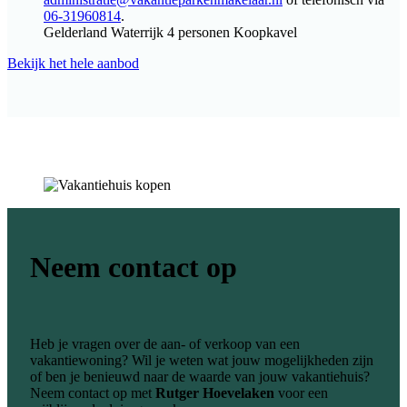
06-31960814
.
Gelderland
Waterrijk
4 personen
Koopkavel
Bekijk het hele aanbod
Neem contact op
Heb je vragen over de aan- of verkoop van een
vakantiewoning? Wil je weten wat jouw mogelijkheden zijn
of ben je benieuwd naar de waarde van jouw vakantiehuis?
Neem contact op met
Rutger Hoevelaken
voor een