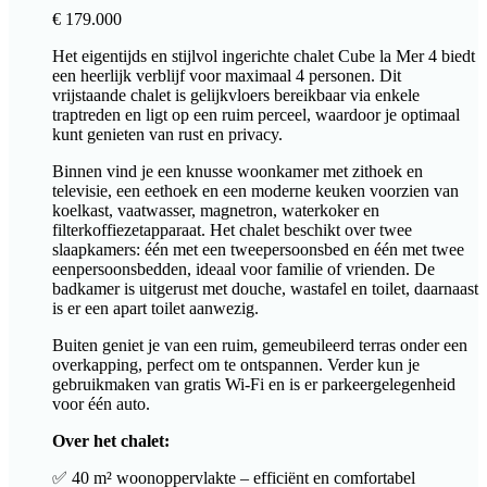
€
179.000
Het eigentijds en stijlvol ingerichte chalet Cube la Mer 4 biedt
een heerlijk verblijf voor maximaal 4 personen. Dit
vrijstaande chalet is gelijkvloers bereikbaar via enkele
traptreden en ligt op een ruim perceel, waardoor je optimaal
kunt genieten van rust en privacy.
Binnen vind je een knusse woonkamer met zithoek en
televisie, een eethoek en een moderne keuken voorzien van
koelkast, vaatwasser, magnetron, waterkoker en
filterkoffiezetapparaat. Het chalet beschikt over twee
slaapkamers: één met een tweepersoonsbed en één met twee
eenpersoonsbedden, ideaal voor familie of vrienden. De
badkamer is uitgerust met douche, wastafel en toilet, daarnaast
is er een apart toilet aanwezig.
Buiten geniet je van een ruim, gemeubileerd terras onder een
overkapping, perfect om te ontspannen. Verder kun je
gebruikmaken van gratis Wi-Fi en is er parkeergelegenheid
voor één auto.
Over het chalet:
✅ 40 m² woonoppervlakte – efficiënt en comfortabel