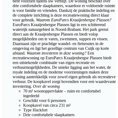
bent voorzien tijdens uw verblijf. De woning beschikt over
drie comfortabele slaapkamers, waardoor er voldoende ruimte
is voor familie en vrienden. Dankzij de praktische indeling en
de complete inrichting is deze recreatiewoning direct klaar
voor gebruik.
Waarom EuroParcs Kraaijenbergse Plassen?
EuroParcs Kraaijenbergse Plassen ligt in een schitterend
waterrijk natuurgebied in Noord-Brabant. Het park grenst
direct aan de Kraaijenbergse Plassen en biedt volop
mogelijkheden om te varen, zwemmen, suppen en vissen.
Daarnaast zijn er prachtige wandel- en fietsroutes in de
omgeving en ligt het gezellige centrum van Cuijk op korte
afstand.
Waarom investeren in deze woning?
Een
recreatiewoning op EuroParcs Kraaijenbergse Plassen biedt
een uitstekende combinatie van eigen recreatie en
verhuurmogelijkheden. De unieke ligging aan het water, de
royale indeling en de moderne voorzieningen maken deze
woning aantrekkelijk voor zowel eigen gebruik als recreatieve
verhuur. De koopkavel zorgt bovendien voor een waardevaste
investering.
Over de woning
70 m² woonoppervlakte – ruim en comfortabel
ingedeeld
Geschikt voor 6 personen
Koopkavel van circa 231 m²
Type Hackfort
Drie comfortabele slaapkamers