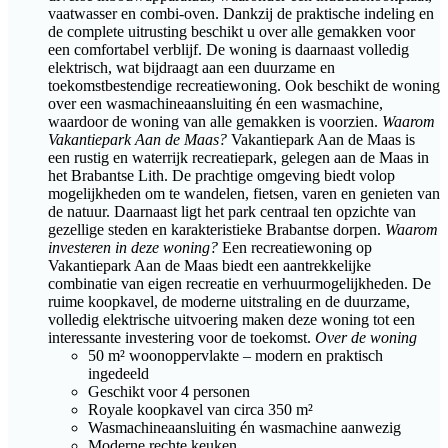
vaatwasser en combi-oven. Dankzij de praktische indeling en
de complete uitrusting beschikt u over alle gemakken voor
een comfortabel verblijf. De woning is daarnaast volledig
elektrisch, wat bijdraagt aan een duurzame en
toekomstbestendige recreatiewoning. Ook beschikt de woning
over een wasmachineaansluiting én een wasmachine,
waardoor de woning van alle gemakken is voorzien.
Waarom
Vakantiepark Aan de Maas?
Vakantiepark Aan de Maas is
een rustig en waterrijk recreatiepark, gelegen aan de Maas in
het Brabantse Lith. De prachtige omgeving biedt volop
mogelijkheden om te wandelen, fietsen, varen en genieten van
de natuur. Daarnaast ligt het park centraal ten opzichte van
gezellige steden en karakteristieke Brabantse dorpen.
Waarom
investeren in deze woning?
Een recreatiewoning op
Vakantiepark Aan de Maas biedt een aantrekkelijke
combinatie van eigen recreatie en verhuurmogelijkheden. De
ruime koopkavel, de moderne uitstraling en de duurzame,
volledig elektrische uitvoering maken deze woning tot een
interessante investering voor de toekomst.
Over de woning
50 m² woonoppervlakte – modern en praktisch
ingedeeld
Geschikt voor 4 personen
Royale koopkavel van circa 350 m²
Wasmachineaansluiting én wasmachine aanwezig
Moderne rechte keuken