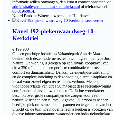
informatie willen ontvangen, dan kunt u contact opnemen via
administratie@vakantieparkenmakelaar.nl
of telefonisch via
06-31960814
.
Noord Brabant
Waterrijk
4 personen
Huurkavel
Lees verder
Kavel 192-piekenwaardweg-10-
Kerkdriel
€
199.900
Op een prachtige locatie op Vakantiepark Aan de Maas
bevindt zich deze moderne recreatiewoning van het type Just
Nature. De woning is gelegen op een royale koopkavel van
circa 350 m² en biedt een perfecte combinatie van rust,
comfort en duurzaamheid. Dankzij de eigentijdse uitstraling
en de complete inrichting is deze woning direct instapklaar en
ideaal voor zowel eigen recreatie als verhuur. Met een
woonoppervlakte van circa 50 m² biedt deze recreatiewoning
comfortabel plaats aan 4 personen. De lichte woonkamer
beschikt over grote raampartijen die zorgen voor veel
natuurlijk licht en een ruimtelijk gevoel. Hierdoor is het een
heerlijke plek om samen te ontspannen en te genieten van het
uitzicht op de tuin. De moderne rechte keuken is voorzien van
diverse inbouwapparatuur, waaronder een inductiekookplaat,