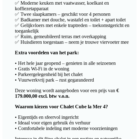
✅ Moderne keuken met vaatwasser, koelkast en
koffiezetapparaat
✅ Twee slaapkamers – geschikt voor 4 personen
✅ Badkamer met douche, wastafel en toilet + apart toilet
✅ Gelijkvloers met enkele traptreden – toekomstgericht en
toegankelijk
✅ Ruim, gemeubileerd terras met overkapping
✅ Huisdieren toegestaan – neem je trouwe viervoeter mee
Extra voordelen van het park:
• Het hele jaar geopend – genieten in alle seizoenen
• Gratis Wi-Fi in de woning
• Parkeergelegenheid bij het chalet
• Vuurwerkvrij park – rust gegarandeerd
Deze woning wordt aangeboden voor een prijs van
€
179.000,00 excl. btw v.o.n.
Waarom kiezen voor Chalet Cube la Mer 4?
• Eigentijds en sfeervol ingericht
• Ideaal voor eigen gebruik én verhuur
• Comfortabele indeling met moderne voorzieningen
Interesse in dit fijne chalet in een rustige en natuurrijke