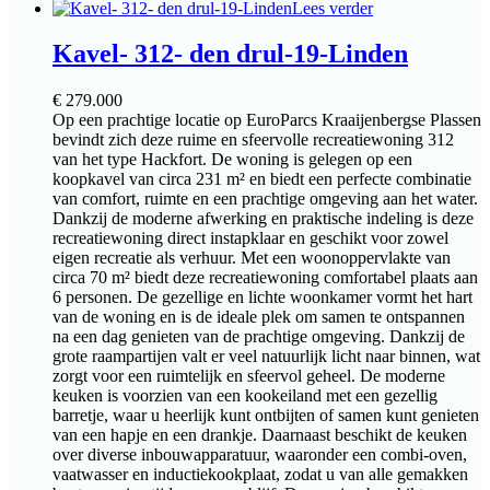
Lees verder
Kavel- 312- den drul-19-Linden
€
279.000
Op een prachtige locatie op EuroParcs Kraaijenbergse Plassen
bevindt zich deze ruime en sfeervolle recreatiewoning 312
van het type Hackfort. De woning is gelegen op een
koopkavel van circa 231 m² en biedt een perfecte combinatie
van comfort, ruimte en een prachtige omgeving aan het water.
Dankzij de moderne afwerking en praktische indeling is deze
recreatiewoning direct instapklaar en geschikt voor zowel
eigen recreatie als verhuur. Met een woonoppervlakte van
circa 70 m² biedt deze recreatiewoning comfortabel plaats aan
6 personen. De gezellige en lichte woonkamer vormt het hart
van de woning en is de ideale plek om samen te ontspannen
na een dag genieten van de prachtige omgeving. Dankzij de
grote raampartijen valt er veel natuurlijk licht naar binnen, wat
zorgt voor een ruimtelijk en sfeervol geheel. De moderne
keuken is voorzien van een kookeiland met een gezellig
barretje, waar u heerlijk kunt ontbijten of samen kunt genieten
van een hapje en een drankje. Daarnaast beschikt de keuken
over diverse inbouwapparatuur, waaronder een combi-oven,
vaatwasser en inductiekookplaat, zodat u van alle gemakken