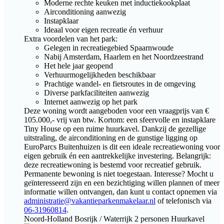
Moderne rechte keuken met inductiekookplaat
Airconditioning aanwezig
Instapklaar
Ideaal voor eigen recreatie én verhuur
Extra voordelen van het park:
Gelegen in recreatiegebied Spaarnwoude
Nabij Amsterdam, Haarlem en het Noordzeestrand
Het hele jaar geopend
Verhuurmogelijkheden beschikbaar
Prachtige wandel- en fietsroutes in de omgeving
Diverse parkfaciliteiten aanwezig
Internet aanwezig op het park
Deze woning wordt aangeboden voor een vraagprijs van €
105.000,- vrij van btw. Kortom: een sfeervolle en instapklare
Tiny House op een ruime huurkavel. Dankzij de gezellige
uitstraling, de airconditioning en de gunstige ligging op
EuroParcs Buitenhuizen is dit een ideale recreatiewoning voor
eigen gebruik én een aantrekkelijke investering. Belangrijk:
deze recreatiewoning is bestemd voor recreatief gebruik.
Permanente bewoning is niet toegestaan. Interesse? Mocht u
geïnteresseerd zijn en een bezichtiging willen plannen of meer
informatie willen ontvangen, dan kunt u contact opnemen via
administratie@vakantieparkenmakelaar.nl
of telefonisch via
06-31960814
.
Noord-Holland
Bosrijk / Waterrijk
2 personen
Huurkavel