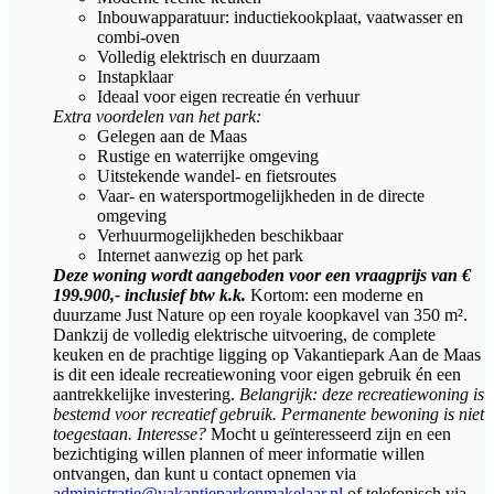
Inbouwapparatuur: inductiekookplaat, vaatwasser en
combi-oven
Volledig elektrisch en duurzaam
Instapklaar
Ideaal voor eigen recreatie én verhuur
Extra voordelen van het park:
Gelegen aan de Maas
Rustige en waterrijke omgeving
Uitstekende wandel- en fietsroutes
Vaar- en watersportmogelijkheden in de directe
omgeving
Verhuurmogelijkheden beschikbaar
Internet aanwezig op het park
Deze woning wordt aangeboden voor een vraagprijs van €
199.900,- inclusief btw k.k.
Kortom: een moderne en
duurzame Just Nature op een royale koopkavel van 350 m².
Dankzij de volledig elektrische uitvoering, de complete
keuken en de prachtige ligging op Vakantiepark Aan de Maas
is dit een ideale recreatiewoning voor eigen gebruik én een
aantrekkelijke investering.
Belangrijk: deze recreatiewoning is
bestemd voor recreatief gebruik. Permanente bewoning is niet
toegestaan.
Interesse?
Mocht u geïnteresseerd zijn en een
bezichtiging willen plannen of meer informatie willen
ontvangen, dan kunt u contact opnemen via
administratie@vakantieparkenmakelaar.nl
of telefonisch via