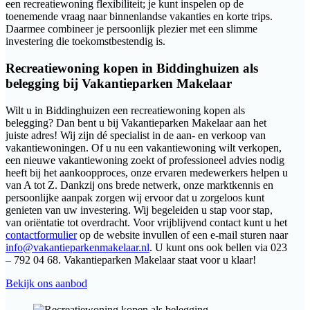
een recreatiewoning flexibiliteit; je kunt inspelen op de
toenemende vraag naar binnenlandse vakanties en korte trips.
Daarmee combineer je persoonlijk plezier met een slimme
investering die toekomstbestendig is.
Recreatiewoning kopen in Biddinghuizen als
belegging bij Vakantieparken Makelaar
Wilt u in Biddinghuizen een recreatiewoning kopen als
belegging? Dan bent u bij Vakantieparken Makelaar aan het
juiste adres! Wij zijn dé specialist in de aan- en verkoop van
vakantiewoningen. Of u nu een vakantiewoning wilt verkopen,
een nieuwe vakantiewoning zoekt of professioneel advies nodig
heeft bij het aankoopproces, onze ervaren medewerkers helpen u
van A tot Z. Dankzij ons brede netwerk, onze marktkennis en
persoonlijke aanpak zorgen wij ervoor dat u zorgeloos kunt
genieten van uw investering. Wij begeleiden u stap voor stap,
van oriëntatie tot overdracht. Voor vrijblijvend contact kunt u het
contactformulier
op de website invullen of een e-mail sturen naar
info@vakantieparkenmakelaar.nl
. U kunt ons ook bellen via 023
– 792 04 68. Vakantieparken Makelaar staat voor u klaar!
Bekijk ons aanbod