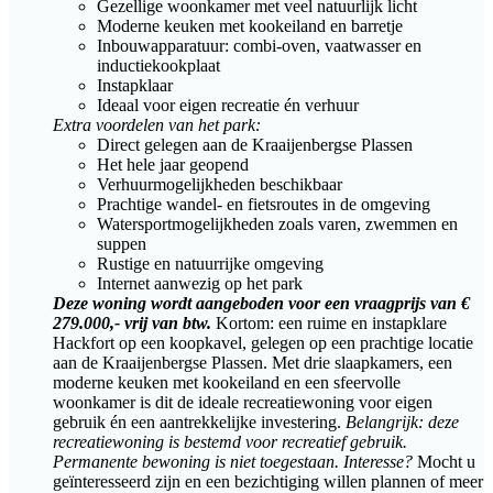
Gezellige woonkamer met veel natuurlijk licht
Moderne keuken met kookeiland en barretje
Inbouwapparatuur: combi-oven, vaatwasser en
inductiekookplaat
Instapklaar
Ideaal voor eigen recreatie én verhuur
Extra voordelen van het park:
Direct gelegen aan de Kraaijenbergse Plassen
Het hele jaar geopend
Verhuurmogelijkheden beschikbaar
Prachtige wandel- en fietsroutes in de omgeving
Watersportmogelijkheden zoals varen, zwemmen en
suppen
Rustige en natuurrijke omgeving
Internet aanwezig op het park
Deze woning wordt aangeboden voor een vraagprijs van €
279.000,- vrij van btw.
Kortom: een ruime en instapklare
Hackfort op een koopkavel, gelegen op een prachtige locatie
aan de Kraaijenbergse Plassen. Met drie slaapkamers, een
moderne keuken met kookeiland en een sfeervolle
woonkamer is dit de ideale recreatiewoning voor eigen
gebruik én een aantrekkelijke investering.
Belangrijk: deze
recreatiewoning is bestemd voor recreatief gebruik.
Permanente bewoning is niet toegestaan.
Interesse?
Mocht u
geïnteresseerd zijn en een bezichtiging willen plannen of meer