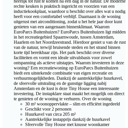
heerlijk tot rust te komen na een dag in de natuur. De moderne
rechte keuken is praktisch ingericht en voorzien van een
inductiekookplaat, waardoor u beschikt over alles wat u nodig
heeft voor een comfortabel verblijf. Daarnaast is de woning
uitgerust met airconditioning, zodat u het hele jaar door kunt
genieten van een aangenaam binnenklimaat. Waarom
EuroParcs Buitenhuizen? EuroParcs Buitenhuizen ligt midden
in het recreatiegebied Spaarnwoude, tussen Amsterdam,
Haarlem en het Noordzeestrand. Hierdoor geniet u van de rust
van de natuur, terwijl bruisende steden en het strand binnen
korte tijd bereikbaar zijn. Het park beschikt over diverse
faciliteiten en vormt een ideale uitvalsbasis voor zowel
ontspanning als actieve uitstapjes. Waarom investeren in deze
woning? Een recreatiewoning op EuroParcs Buitenhuizen
biedt een uitstekende combinatie van eigen recreatie en
verhuurmogelijkheden. Dankzij de aantrekkelijke huurkavel,
de sfeervolle uitstraling en de gunstige ligging nabij
Amsterdam en de kust is deze Tiny House een interessante
investering. De instapklare staat maakt het mogelijk om direct
te genieten of de woning te verhuren. Over de woning
30 m² woonoppervlakte – slim en efficiënt ingedeeld
Geschikt voor 2 personen
Huurkavel van circa 205 m²
Aantrekkelijke instapprijs dankzij de huurkavel
Sfeervolle Tiny House met knusse woonkamer