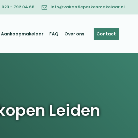
023 - 792 04 68
info@vakantieparkenmakelaar.nl
Aankoopmakelaar
FAQ
Over ons
Contact
kopen Leiden