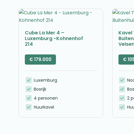
Cube La Mer 4 –
Kavel 
Luxemburg -Kohnenhof
Buite
214
Velse
€
179.000
€
10
Luxemburg
No
Bosrijk
Bos
4 personen
2 
Huurkavel
Huu