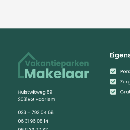
Eigen
Pers
Zor
Gra
Hulstwitweg 89
2031BG Haarlem
023 – 792 04 68
06 31 96 08 14
06 11 39 77 37