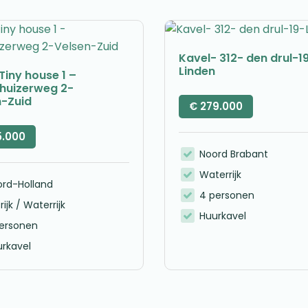
Kavel- 312- den drul-1
Linden
Tiny house 1 –
nhuizerweg 2-
n-Zuid
€
279.000
5.000
Noord Brabant
Waterrijk
ord-Holland
4 personen
rijk / Waterrijk
Huurkavel
personen
rkavel