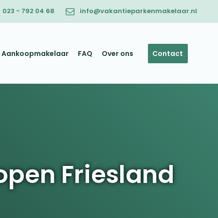
023 - 792 04 68
info@vakantieparkenmakelaar.nl
Aankoopmakelaar
FAQ
Over ons
Contact
open Friesland