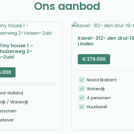
Ons aanbod
Kavel- 312- den drul-1
Linden
Tiny house 1 –
nhuizerweg 2-
n-Zuid
€
279.000
5.000
Noord Brabant
Waterrijk
ord-Holland
4 personen
rijk / Waterrijk
Huurkavel
personen
rkavel