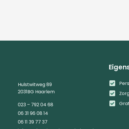
Eigen
Pers
Hulstwitweg 89
2031BG Haarlem
Zor
Gra
023 – 792 04 68
06 31 96 08 14
06 11 39 77 37