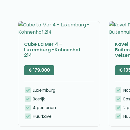
Cube La Mer 4 –
Kavel 
Luxemburg -Kohnenhof
Buite
214
Velse
€
179.000
€
10
Luxemburg
No
Bosrijk
Bos
4 personen
2 
Huurkavel
Huu