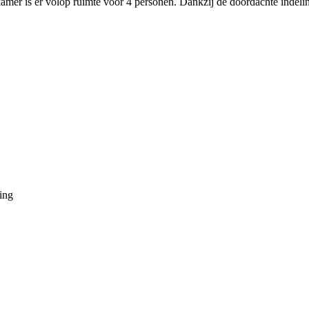
er is er volop ruimte voor 4 personen. Dankzij de doordachte indelin
ring