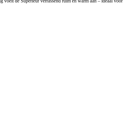
g voelt de Superieur verrassend ruim en warm aan – ideaal voor