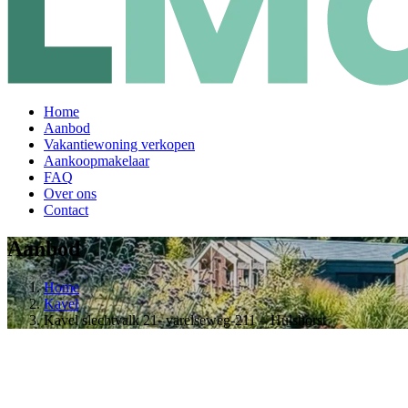
Home
Aanbod
Vakantiewoning verkopen
Aankoopmakelaar
FAQ
Over ons
Contact
Aanbod
Home
Kavel
Kavel slechtvalk 21- varelseweg-211 – Hulshorst