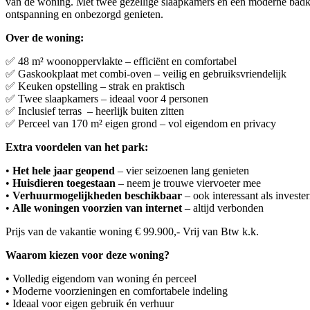
van de woning. Met twee gezellige slaapkamers en een moderne badkam
ontspanning en onbezorgd genieten.
Over de woning:
✅ 48 m² woonoppervlakte – efficiënt en comfortabel
✅ Gaskookplaat met combi-oven – veilig en gebruiksvriendelijk
✅ Keuken opstelling – strak en praktisch
✅ Twee slaapkamers – ideaal voor 4 personen
✅ Inclusief terras – heerlijk buiten zitten
✅ Perceel van 170 m² eigen grond – vol eigendom en privacy
Extra voordelen van het park:
•
Het hele jaar geopend
– vier seizoenen lang genieten
•
Huisdieren toegestaan
– neem je trouwe viervoeter mee
•
Verhuurmogelijkheden beschikbaar
– ook interessant als investe
•
Alle woningen voorzien van internet
– altijd verbonden
Prijs van de vakantie woning € 99.900,- Vrij van Btw k.k.
Waarom kiezen voor deze woning?
• Volledig eigendom van woning én perceel
• Moderne voorzieningen en comfortabele indeling
• Ideaal voor eigen gebruik én verhuur