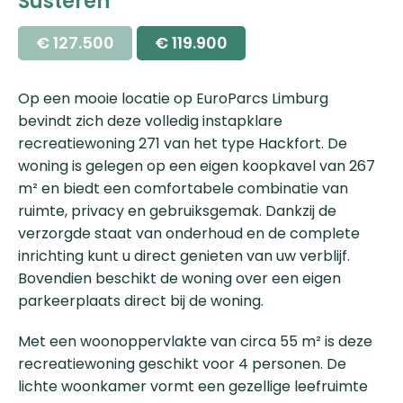
Susteren
Oorspronkelijke
Huidige
€
127.500
€
119.900
prijs
prijs
was:
is:
Op een mooie locatie op EuroParcs Limburg
€ 127.500.
€ 119.900.
bevindt zich deze volledig instapklare
recreatiewoning 271 van het type Hackfort. De
woning is gelegen op een eigen koopkavel van 267
m² en biedt een comfortabele combinatie van
ruimte, privacy en gebruiksgemak. Dankzij de
verzorgde staat van onderhoud en de complete
inrichting kunt u direct genieten van uw verblijf.
Bovendien beschikt de woning over een eigen
parkeerplaats direct bij de woning.
Met een woonoppervlakte van circa 55 m² is deze
recreatiewoning geschikt voor 4 personen. De
lichte woonkamer vormt een gezellige leefruimte