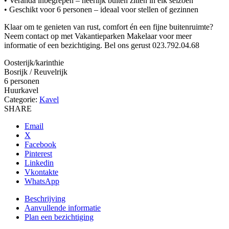
• Veranda inbegrepen – heerlijk buiten zitten in elk seizoen
• Geschikt voor 6 personen – ideaal voor stellen of gezinnen
Klaar om te genieten van rust, comfort én een fijne buitenruimte?
Neem contact op met Vakantieparken Makelaar voor meer
informatie of een bezichtiging. Bel ons gerust 023.792.04.68
Oosterijk/karinthie
Bosrijk / Reuvelrijk
6 personen
Huurkavel
Categorie:
Kavel
SHARE
Email
X
Facebook
Pinterest
Linkedin
Vkontakte
WhatsApp
Beschrijving
Aanvullende informatie
Plan een bezichtiging