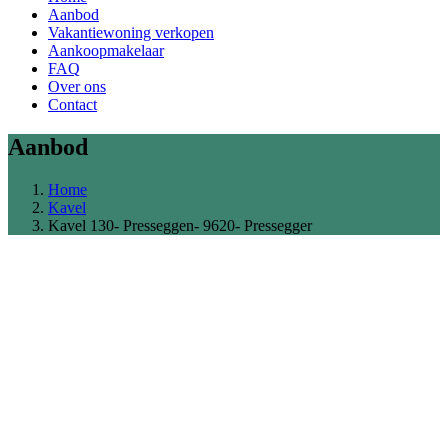
Aanbod
Vakantiewoning verkopen
Aankoopmakelaar
FAQ
Over ons
Contact
Aanbod
Home
Kavel
Kavel 130- Presseggen- 9620- Pressegger