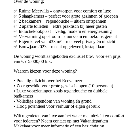
Over de woning:
✅ Ruime Meervilla – ontworpen voor comfort en luxe
✅ 5 slaapkamers – perfect voor grote gezinnen of groepen
✅ 2 badkamers + regendouche – ultiem ontspannen
✅ 2 aparte toiletten – extra praktisch bij meer gasten
✅ Inductiekookplaat – veilig, modern en energiezuinig
✅ Verwarming op stroom – duurzaam en toekomstgericht
✅ Eigen kavel van 433 m² – met veel privacy én uitzicht
✅ Bouwjaar 2023 – recent opgeleverd, instapklaar
De woning wordt aangeboden exclusief btw, voor een prijs
van €515.000,00 k.k.
Waarom kiezen voor deze woning?
• Prachtig uitzicht over het Reevemeer
• Zeer geschikt voor grote gezelschappen (10 personen)
• Luxe voorzieningen zoals regendouche en dubbele
badkamers
• Volledige eigendom van woning én grond
• Hoog potentieel voor verhuur of eigen gebruik
Wilt u genieten van luxe aan het water met uitzicht en comfort
voor iedereen? Neem contact op met Vakantieparken
Makelaar voor meer informatie of een bezichtiging.