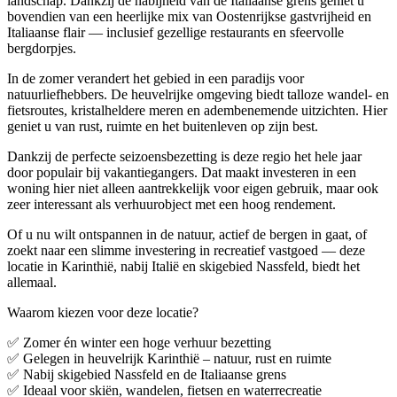
landschap. Dankzij de nabijheid van de Italiaanse grens geniet u
bovendien van een heerlijke mix van Oostenrijkse gastvrijheid en
Italiaanse flair — inclusief gezellige restaurants en sfeervolle
bergdorpjes.
In de zomer verandert het gebied in een paradijs voor
natuurliefhebbers. De heuvelrijke omgeving biedt talloze wandel- en
fietsroutes, kristalheldere meren en adembenemende uitzichten. Hier
geniet u van rust, ruimte en het buitenleven op zijn best.
Dankzij de perfecte seizoensbezetting is deze regio het hele jaar
door populair bij vakantiegangers. Dat maakt investeren in een
woning hier niet alleen aantrekkelijk voor eigen gebruik, maar ook
zeer interessant als verhuurobject met een hoog rendement.
Of u nu wilt ontspannen in de natuur, actief de bergen in gaat, of
zoekt naar een slimme investering in recreatief vastgoed — deze
locatie in Karinthië, nabij Italië en skigebied Nassfeld, biedt het
allemaal.
Waarom kiezen voor deze locatie?
✅ Zomer én winter een hoge verhuur bezetting
✅ Gelegen in heuvelrijk Karinthië – natuur, rust en ruimte
✅ Nabij skigebied Nassfeld en de Italiaanse grens
✅ Ideaal voor skiën, wandelen, fietsen en waterrecreatie