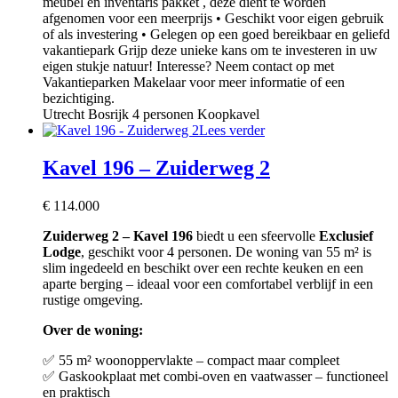
meubel en inventaris pakket , deze dient te worden
afgenomen voor een meerprijs • Geschikt voor eigen gebruik
of als investering • Gelegen op een goed bereikbaar en geliefd
vakantiepark Grijp deze unieke kans om te investeren in uw
eigen stukje natuur! Interesse? Neem contact op met
Vakantieparken Makelaar voor meer informatie of een
bezichtiging.
Utrecht
Bosrijk
4 personen
Koopkavel
Lees verder
Kavel 196 – Zuiderweg 2
€
114.000
Zuiderweg 2 – Kavel 196
biedt u een sfeervolle
Exclusief
Lodge
, geschikt voor 4 personen. De woning van 55 m² is
slim ingedeeld en beschikt over een rechte keuken en een
aparte berging – ideaal voor een comfortabel verblijf in een
rustige omgeving.
Over de woning:
✅ 55 m² woonoppervlakte – compact maar compleet
✅ Gaskookplaat met combi-oven en vaatwasser – functioneel
en praktisch