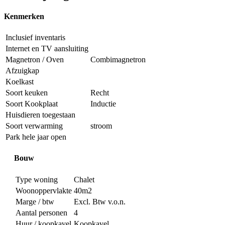
Kenmerken
Inclusief inventaris
Internet en TV aansluiting
Magnetron / Oven
Combimagnetron
Afzuigkap
Koelkast
Soort keuken
Recht
Soort Kookplaat
Inductie
Huisdieren toegestaan
Soort verwarming
stroom
Park hele jaar open
Bouw
Type woning
Chalet
Woonoppervlakte
40m2
Marge / btw
Excl. Btw v.o.n.
Aantal personen
4
Huur / koopkavel
Koopkavel