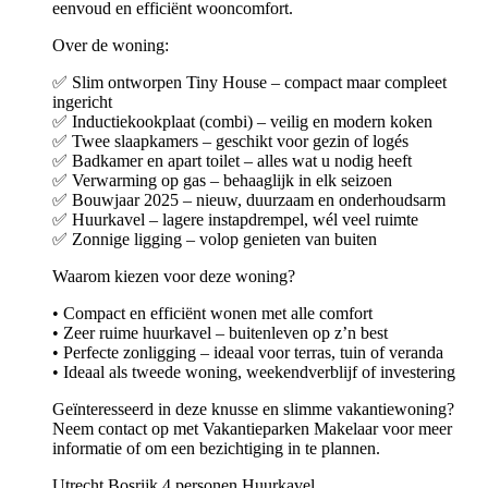
eenvoud en efficiënt wooncomfort.
Over de woning:
✅ Slim ontworpen Tiny House – compact maar compleet
ingericht
✅ Inductiekookplaat (combi) – veilig en modern koken
✅ Twee slaapkamers – geschikt voor gezin of logés
✅ Badkamer en apart toilet – alles wat u nodig heeft
✅ Verwarming op gas – behaaglijk in elk seizoen
✅ Bouwjaar 2025 – nieuw, duurzaam en onderhoudsarm
✅ Huurkavel – lagere instapdrempel, wél veel ruimte
✅ Zonnige ligging – volop genieten van buiten
Waarom kiezen voor deze woning?
• Compact en efficiënt wonen met alle comfort
• Zeer ruime huurkavel – buitenleven op z’n best
• Perfecte zonligging – ideaal voor terras, tuin of veranda
• Ideaal als tweede woning, weekendverblijf of investering
Geïnteresseerd in deze knusse en slimme vakantiewoning?
Neem contact op met Vakantieparken Makelaar voor meer
informatie of om een bezichtiging in te plannen.
Utrecht
Bosrijk
4 personen
Huurkavel