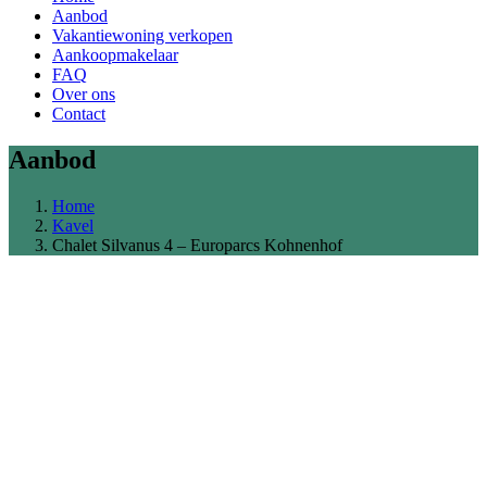
Aanbod
Vakantiewoning verkopen
Aankoopmakelaar
FAQ
Over ons
Contact
Aanbod
Home
Kavel
Chalet Silvanus 4 – Europarcs Kohnenhof