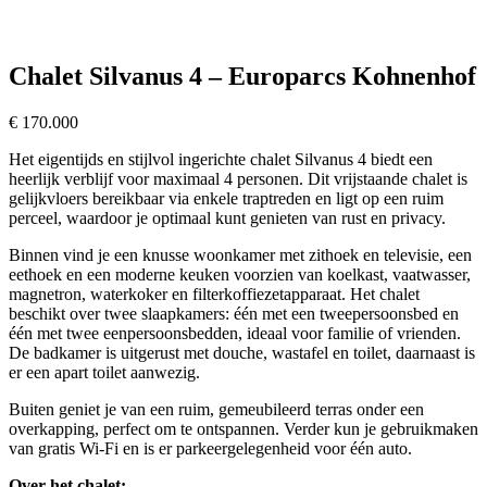
Chalet Silvanus 4 – Europarcs Kohnenhof
€
170.000
Het eigentijds en stijlvol ingerichte chalet Silvanus 4 biedt een
heerlijk verblijf voor maximaal 4 personen. Dit vrijstaande chalet is
gelijkvloers bereikbaar via enkele traptreden en ligt op een ruim
perceel, waardoor je optimaal kunt genieten van rust en privacy.
Binnen vind je een knusse woonkamer met zithoek en televisie, een
eethoek en een moderne keuken voorzien van koelkast, vaatwasser,
magnetron, waterkoker en filterkoffiezetapparaat. Het chalet
beschikt over twee slaapkamers: één met een tweepersoonsbed en
één met twee eenpersoonsbedden, ideaal voor familie of vrienden.
De badkamer is uitgerust met douche, wastafel en toilet, daarnaast is
er een apart toilet aanwezig.
Buiten geniet je van een ruim, gemeubileerd terras onder een
overkapping, perfect om te ontspannen. Verder kun je gebruikmaken
van gratis Wi-Fi en is er parkeergelegenheid voor één auto.
Over het chalet: