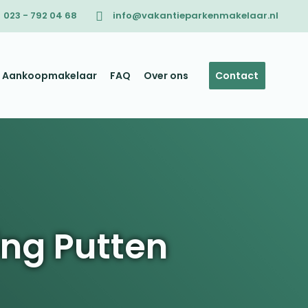
023 - 792 04 68
info@vakantieparkenmakelaar.nl
Aankoopmakelaar
FAQ
Over ons
Contact
ing Putten