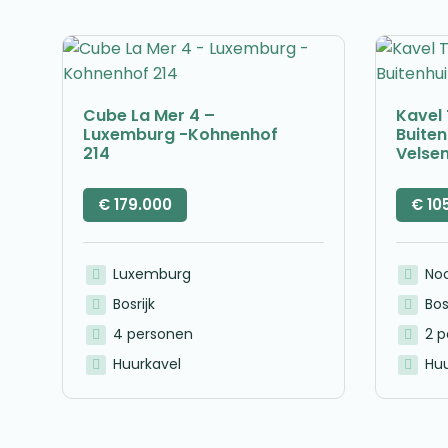
Cube La Mer 4 –
Kavel 
Luxemburg -Kohnenhof
Buite
214
Velse
€
179.000
€
10
Luxemburg
No
Bosrijk
Bos
4 personen
2 
Huurkavel
Huu