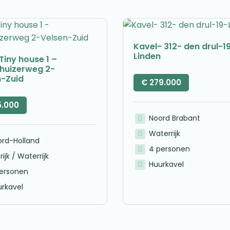
Kavel- 312- den drul-1
Linden
Tiny house 1 –
nhuizerweg 2-
n-Zuid
€
279.000
5.000
Noord Brabant
Waterrijk
ord-Holland
4 personen
rijk / Waterrijk
Huurkavel
personen
rkavel